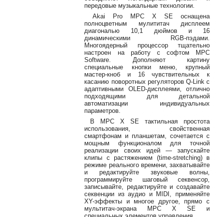
передовые музыкальные технологии.
Наши
группы
Akai Pro MPC X SE оснащена
в
полноцветным мулититач дисплеем
диагональю 10,1 дюймов и 16
соцсетях:
динамическими RGB-пэдами.
Многоядерный процессор тщательно
настроен на работу с софтом MPC
Software. Дополняют картину
специальные кнопки меню, крупный
мастер-кноб и 16 чувствительных к
касанию поворотных регуляторов Q-Link с
адаптивными OLED-дисплеями, отлично
подходящими для детальной
автоматизации индивидуальных
параметров.
В MPC X SE тактильная простота
использования, свойственная
смартфонам и планшетам, сочетается с
мощным функционалом для точной
реализации своих идей — запускайте
клипы с растяжением (time-stretching) в
режиме реального времени, захватывайте
и редактируйте звуковые волны,
программируйте шаговый секвенсор,
записывайте, редактируйте и создавайте
секвенции из аудио и MIDI, применяйте
XY-эффекты и многое другое, прямо с
мультитач-экрана MPC X SE и
специальных элементов управления.