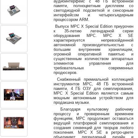
аудиоинтерфейс с 48 ГБ встроенной
38-
памяти, полноцветным дисплеем со
38
светодиодной подсветкой и сенсорным
интерфейсом и четырехъядерным
процессором ARM.
Выпуск MPC X Special Edition приурочен
к 35-летию легендарной серии
8
оборудования MPC. MPC X SE
0162
характеризуется непревзойденной
25-
автономной производительностью с
38-
большим внутренним хранилищем,
38
огромной оперативной памятью и
существенным количеством аппаратных
элементов управления для
требовательных современных
продюсеров.
jsound.by
Снабженный премиальной коллекцией
инструментов MPC, 48 ГБ встроенной
памяти, 4 ГБ ОЗУ для семплирования,
MPC X Special Edition является самым
мощным автономным устройством для
jsoundby
продакшна музыки.
Благодаря культовому рабочему
процессу и проверенным временем
функциям, MPC продолжает оставаться
ведущей платформой семплирования и
info@jsound
создания секвенций для творцов любого
поколения. MPC X SE в ретро-цвете
объединяет легендарный дизайн и