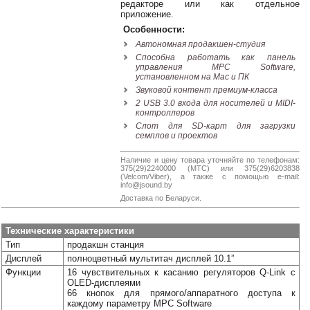
редакторе или как отдельное
приложение.
Особенности:
Автономная продакшен-студия
Способна работать как панель
управления MPC Software,
установленном на Mac и ПК
Звуковой контент премиум-класса
2 USB 3.0 входа для носителей и MIDI-
контроллеров
Слот для SD-карт для загрузки
семплов и проектов
Наличие и цену товара уточняйте по телефонам:
375(29)2240000 (МТС) или 375(29)6203838
(Velcom/Viber), а также с помощью e-mail:
info@jsound.by
Доставка по Беларуси.
Технические характеристики
Тип
продакшн станция
Дисплей
полноцветный мультитач дисплей 10.1”
Функции
16 чувствительных к касанию регуляторов Q-Link с
OLED-дисплеями
66 кнопок для прямого/аппаратного доступа к
каждому параметру MPC Software