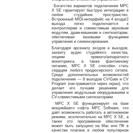
Богатство вариантов подключения MPC
X SE гарантирует быструю интеграцию в
любое студийное пространство.
Встроенный MIDI-интерфейс на 4 входа/2
выхода легко подключается к
контроллерам и совместимым звуковым
модулям, драм-машинам и синтезаторам,
обеспечивая базовыми функциями
управления и секвенсирования.
Благодаря арсеналу входов и выходов,
захвату аудио студийного качества,
опциям прямого/аппаратного
мониторинга, а также фантомному
питанию, MPC X SE способен стать
сердцем любого продюсерского сетапа.
Среди дополнительных возможностей
подключения — 8 выходов CV/Gate и CV
Program (настраивается через экран), что
делает его лучшим решением для
управления модульным оборудованием и
CV-совместимыми синтезаторами.
MPC X SE функционирует на базе
мощнейшего софта MPC Software, что
даёт возможность работать в автономном
режиме, исключительно на MPC X SE, а
также это программное обеспечение
может быть запущено на Mac или ПК в
качестве плагина в любом популярном