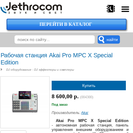
ПЕРЕЙТИ В КАТАЛОГ
375
29
224-
00-
00
Рабочая станция ​Akai Pro MPC X Special
Edition
DJ оборудование - DJ эффекторы и сэмплеры
375
29
Купить
620-
38-
8 600,00 р.
38
(004300)
Под заказ
Производитель:
Akai
375
Akai Pro MPC X Special Edition
29
- автономная рабочая станция, панель
управления внешним оборудованием и
620-