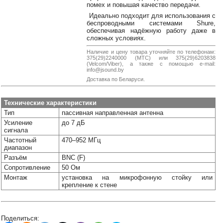
38-
помех и повышая качество передачи.
38
Идеально подходит для использования с
беспроводными системами Shure,
обеспечивая надёжную работу даже в
сложных условиях.
8
Наличие и цену товара уточняйте по телефонам:
375(29)2240000 (МТС) или 375(29)6203838
0162
(Velcom/Viber), а также с помощью e-mail:
25-
info@jsound.by
38-
Доставка по Беларуси.
38
Технические характеристики
Тип
пассивная направленная антенна
Усиление
до 7 дБ
jsound.by
сигнала
Частотный
470–952 МГц
диапазон
Разъём
BNC (F)
jsoundby
Сопротивление
50 Ом
Монтаж
установка на микрофонную стойку или
крепление к стене
info@jsound
Поделиться: