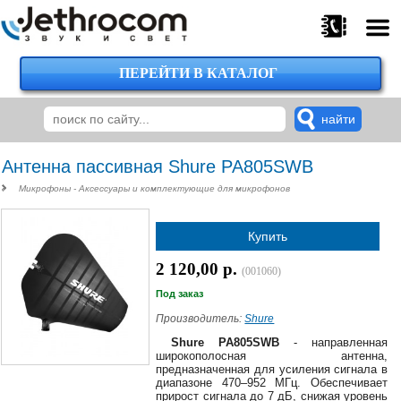
ПЕРЕЙТИ В КАТАЛОГ
375
29
224-
00-
00
Антенна пассивная Shure PA805SWB
Микрофоны - Аксессуары и комплектующие для микрофонов
375
Купить
29
620-
2 120,00 р.
(001060)
38-
38
Под заказ
Производитель:
Shure
Shure PA805SWB
- направленная
широкополосная антенна,
375
предназначенная для усиления сигнала в
29
диапазоне 470–952 МГц. Обеспечивает
620-
прирост сигнала до 7 дБ, снижая уровень