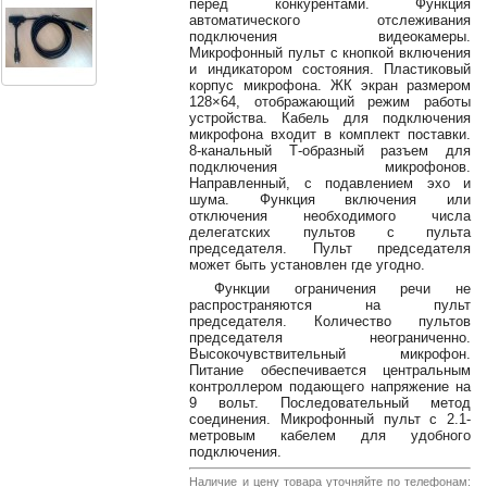
перед конкурентами. Функция
38-
автоматического отслеживания
38
подключения видеокамеры.
Микрофонный пульт с кнопкой включения
и индикатором состояния. Пластиковый
корпус микрофона. ЖК экран размером
128×64, отображающий режим работы
8
устройства. Кабель для подключения
0162
микрофона входит в комплект поставки.
8-канальный Т-образный разъем для
25-
подключения микрофонов.
38-
Направленный, с подавлением эхо и
38
шума. Функция включения или
отключения необходимого числа
делегатских пультов с пульта
председателя. Пульт председателя
может быть установлен где угодно.
jsound.by
Функции ограничения речи не
распространяются на пульт
председателя. Количество пультов
председателя неограниченно.
Высокочувствительный микрофон.
jsoundby
Питание обеспечивается центральным
контроллером подающего напряжение на
9 вольт. Последовательный метод
соединения. Микрофонный пульт с 2.1-
метровым кабелем для удобного
info@jsound
подключения.
Наличие и цену товара уточняйте по телефонам: