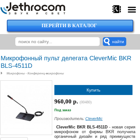
ПЕРЕЙТИ В КАТАЛОГ
375
29
224-
00-
00
Микрофонный пульт делегата CleverMic BKR
BLS-4511D
Микрофоны - Конференц-микрофоны
375
29
Купить
620-
38-
960,00 р.
38
(00480)
Под заказ
Производитель:
CleverMic
375
CleverMic BKR BLS-4511D
- новая серия
29
микрофоном от фирмы BKR получила
органичный дизайн и ряд преимуществ
620-