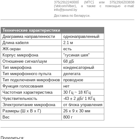
375(29)2240000 (МТС) или 375(29)6203838
Наши
(Velcom/Viber), а также с помощью e-mail:
группы
info@jsound.by
в
Доставка по Беларуси.
соцсетях:
Технические характеристики
Диаграмма направленности
однонаправленный
Длина кабеля
2.1 м
ЖК-экран
есть
Корпус микрофона
"гусиная шея"
Отношение сигнал/шум
68 дБ
Тип микрофона
конденсаторный
Тип микрофонного пульта
делегата
Тип подключения микрофонов
проводное
Функция голосования
нет
Частотная характеристика
30 Гц ~ 18 КГц
Чувствительность
-43 ± 2 дБ/ 1 КГц
Электропитание микрофона
от блока управления
Размеры (Ш x В x Г)
26 x 9 x 30 мм
Вес
800 г
Поделиться: