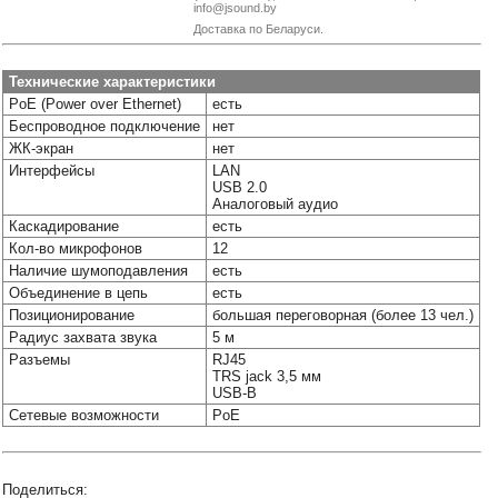
info@jsound.by
Наши
Доставка по Беларуси.
группы
в
соцсетях:
Технические характеристики
PoE (Power over Ethernet)
есть
Беспроводное подключение
нет
ЖК-экран
нет
Интерфейсы
LAN
USB 2.0
Аналоговый аудио
Каскадирование
есть
Кол-во микрофонов
12
Наличие шумоподавления
есть
Объединение в цепь
есть
Позиционирование
большая переговорная (более 13 чел.)
Радиус захвата звука
5 м
Разъемы
RJ45
TRS jack 3,5 мм
USB-B
Сетевые возможности
PoE
Поделиться: