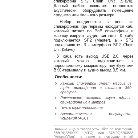
спикерфона SP2 Chain Unit (Slave).
38-
Данный набор позволяет полностью
38
акустически оборудовать помещение
среднего или большого размера.
Набор соединяется в цепь из
спикерфонов, где первым находится хаб,
который питает по PoE спикерфоны и
8
маршрутизирует аудио сигналы. К хабу
0162
подключается SP2 (Master), а к SP2
25-
подключаются 3 спикерфона SP2 Chain
38-
Unit (Slave).
38
У хаба есть выход USB 2.0, через
который можно подключиться к
персональному комрьютеру, ноутбуку или
ВКС-терминалу и аудио выход 3,5 мм.
Особенности:
jsound.by
Каждый спикерфон имеет массив из
трёх микрофонов с охватом 360
градусов
Расстояние захвата звука одного
jsoundby
спикерфона до 4 метров
Эхо- и шумоподавление
Автоматическая регулировка
усиления (AGC)
info@jsound
Наличие и цену товара уточняйте по телефонам:
375(29)2240000 (МТС) или 375(29)6203838
(Velcom/Viber), а также с помощью e-mail: