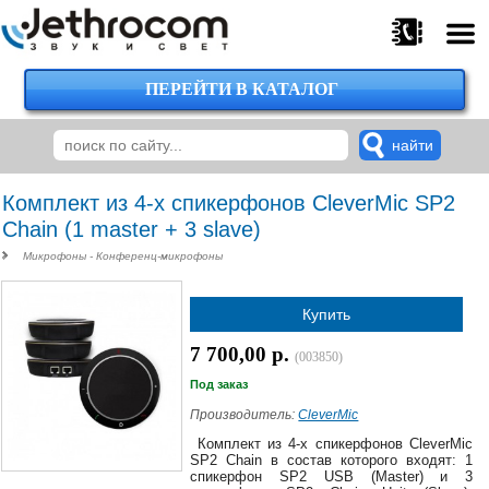
ПЕРЕЙТИ В КАТАЛОГ
375
29
224-
00-
00
Комплект из 4-х спикерфонов CleverMic SP2
Chain (1 master + 3 slave)
Микрофоны - Конференц-микрофоны
375
29
Купить
620-
38-
7 700,00 р.
38
(003850)
Под заказ
Производитель:
CleverMic
375
Комплект из 4-х спикерфонов CleverMic
29
SP2 Chain в состав которого входят: 1
спикерфон SP2 USB (Master) и 3
620-