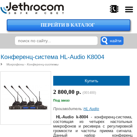
ПЕРЕЙТИ В КАТАЛОГ
375
29
224-
00-
00
Конференц-система HL-Audio K8004
Микрофоны - Конференц-системы
375
Купить
29
620-
2 800,00 р.
(001400)
38-
38
Под заказ
Производитель:
HL Audio
HL-Audio k-
8004
- конференц-система,
состоящая из четырех настольных
375
микрофонов и ресивера с регулировкой
29
громкости и частоты приема сигнала.
620-
Данный набор конференц