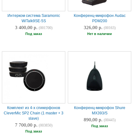
Интерком система Saramonic
Конференц-микрофон Audac
WiTalk9SE-5S
PDM200
3 400,00 р.
326,00 р.
(001700)
(00163)
Под заказ
Нет в наличии
Комплект из 4-х спикерфонов
Конференц-микрофон Shure
CleverMic SP2 Chain (1 master + 3
MX393/S
slave)
890,00 р.
(00445)
7 700,00 р.
(003850)
Под заказ
Под заказ