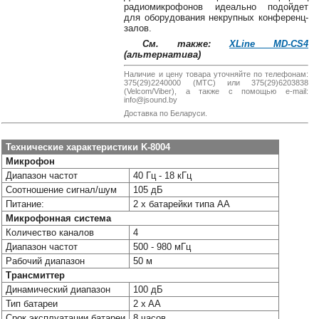
38-
радиомикрофонов идеально подойдет
для оборудования некрупных конференц-
38
залов.
См. также:
XLine MD-CS4
(альтернатива)
8
Наличие и цену товара уточняйте по телефонам:
375(29)2240000 (МТС) или 375(29)6203838
0162
(Velcom/Viber), а также с помощью e-mail:
25-
info@jsound.by
38-
Доставка по Беларуси.
38
Технические характеристики K-8004
Микрофон
Диапазон частот
40 Гц - 18 кГц
jsound.by
Соотношение сигнал/шум
105 дБ
Питание:
2 x батарейки типа АА
Микрофонная система
Количество каналов
4
jsoundby
Диапазон частот
500 - 980 мГц
Рабочий диапазон
50 м
Трансмиттер
info@jsound
Динамический диапазон
100 дБ
Тип батареи
2 x AA
Срок эксплуатации батареи
8 часов