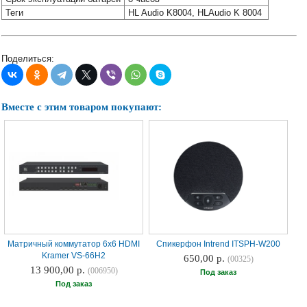
Наши
Теги
HL Audio K8004, HLAudio K 8004
группы
в
соцсетях:
Поделиться:
Вместе с этим товаром покупают:
Матричный коммутатор 6х6 HDMI
Спикерфон Intrend ITSPH-W200
Kramer VS-66H2
650,00 р.
(00325)
13 900,00 р.
(006950)
Под заказ
Под заказ