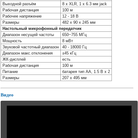
Наши
Выходной разъём
8 х XLR, 1 x 6.3 мм jack
группы
Рабочая дистанция
100 м
в
Рабочее напряжение
12 - 18 В
соцсетях:
Размеры
482 х 90 х 245 мм
Настольный микрофонный передатчик
Диапазон несущей частоты
650~755 МГц
Мощность
8 мВт
Звуковой частотный диапазон
40 - 18000 Гц
Диапазон макс.отклонения
±45 кГц
ЖК-дисплей
есть
Рабочая дистанция
100 м
Питание
батарея тип AA, 1.5 В x 2
Размеры
207 х 495 мм
Видео