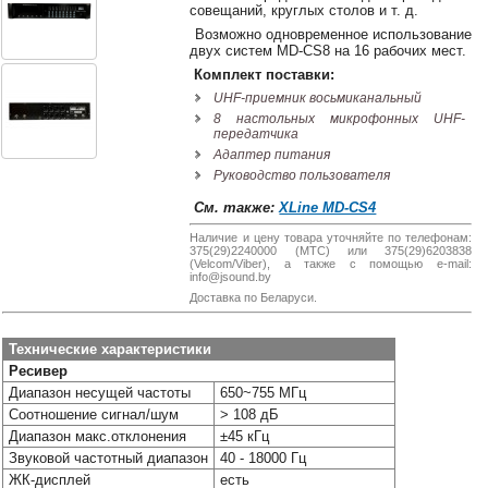
38-
совещаний, круглых столов и т. д.
38
Возможно одновременное использование
двух систем MD-CS8 на 16 рабочих мест.
Комплект поставки:
UHF-приемник восьмиканальный
8
8 настольных микрофонных UHF-
0162
передатчика
25-
Адаптер питания
38-
Руководство пользователя
38
См. также:
XLine MD-CS4
Наличие и цену товара уточняйте по телефонам:
375(29)2240000 (МТС) или 375(29)6203838
(Velcom/Viber), а также с помощью e-mail:
jsound.by
info@jsound.by
Доставка по Беларуси.
Технические характеристики
jsoundby
Ресивер
Диапазон несущей частоты
650~755 МГц
Соотношение сигнал/шум
> 108 дБ
Диапазон макс.отклонения
±45 кГц
info@jsound
Звуковой частотный диапазон
40 - 18000 Гц
ЖК-дисплей
есть