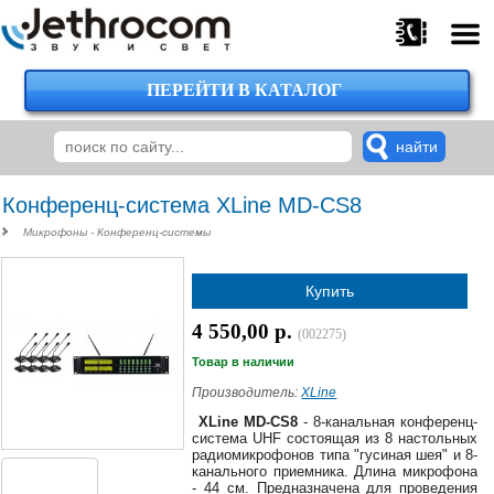
ПЕРЕЙТИ В КАТАЛОГ
375
29
224-
00-
00
Конференц-система XLine MD-CS8
Микрофоны - Конференц-системы
375
Купить
29
620-
4 550,00 р.
(002275)
38-
38
Товар в наличии
Производитель:
XLine
XLine MD-CS8
- 8-канальная конференц-
система UHF состоящая из 8 настольных
375
радиомикрофонов типа "гусиная шея" и 8-
29
канального приемника. Длина микрофона
620-
- 44 см. Предназначена для проведения