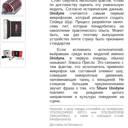
Стоит озвучить несколько фактов, чтобы
38-
по достоинству оценить эту уникальную
38
модель. Согласно историческим данным,
Unidyne
считается самым первым
микрофоном, который решился создать
Сеймур Шур
. Процесс разработки занял
семь лет, которые понадобились на
8
накопление практического опыта. Может
0162
быть, как раз поэтому выпущенное
устройство почти стразу было признанно
25-
стандартом.
38-
Если вспомнить исполнителей,
38
выбравших среди всех моделей именно
Unidyne
, в первую очередь обычно
называют
Элвиса Пресли
. Это связанно с
тем фактом, что исполнитель применял
микрофон как составной элемент шоу,
jsound.by
совершая невероятные движения,
напоминающие танец с женщиной. Не
слишком большим преувеличением
звучит фраза о том, что
Shure Unidyne
повлиял на рождение целого
jsoundby
направления и культуры поведения на
сцене.
Наличие и цену товара уточняйте по телефонам:
375(29)2240000 (МТС) или 375(29)6203838
info@jsound
(Velcom/Viber), а также с помощью e-mail:
info@jsound.by
Доставка по Беларуси.