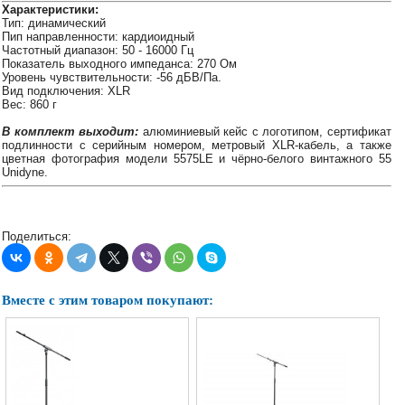
Характеристики:
Наши
Тип: динамический
группы
Пип направленности: кардиоидный
в
Частотный диапазон: 50 - 16000 Гц
соцсетях:
Показатель выходного импеданса: 270 Ом
Уровень чувствительности: -56 дБВ/Па.
Вид подключения: XLR
Вес: 860 г
В комплект выходит:
алюминиевый кейс с логотипом, сертификат
подлинности с серийным номером, метровый XLR-кабель, а также
цветная фотография модели 5575LE и чёрно-белого винтажного 55
Unidyne.
Поделиться:
Вместе с этим товаром покупают: