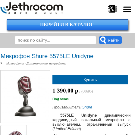
ПЕРЕЙТИ В КАТАЛОГ
375
29
224-
00-
00
Микрофон Shure 5575LE Unidyne
Микрофоны - Динамические микрофоны
375
Купить
29
620-
1 390,00 р.
(00695)
38-
38
Под заказ
Производитель:
Shure
5575LE Unidyne
динамический
кардиоидный вокальный микрофон с
375
выключателем, ограниченный выпуск
29
(
Limited Edition
).
620-