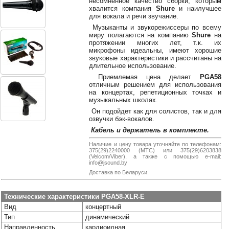
несомненное качество сборки, которым
38-
хвалится компания
Shure
и наилучшее
38
для вокала и речи звучание.
Музыканты и звукорежиссеры по всему
миру полагаются на компанию
Shure
на
протяжении многих лет, т.к. их
микрофоны идеальны, имеют хорошие
8
звуковые характеристики и рассчитаны на
0162
длительное использование.
25-
Приемлемая цена делает
PGA58
38-
отличным решением для использования
38
на концертах, репетиционных точках и
музыкальных школах.
Он подойдет как для солистов, так и для
озвучки бэк-вокалов.
jsound.by
Кабель и держатель в комплекте.
Наличие и цену товара уточняйте по телефонам:
375(29)2240000 (МТС) или 375(29)6203838
(Velcom/Viber), а также с помощью e-mail:
info@jsound.by
jsoundby
Доставка по Беларуси.
Технические характеристики PGA58-XLR-E
info@jsound
Вид
концертный
Тип
динамический
Направленность
кардиоидная