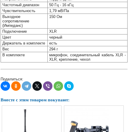
Наши
Частотный диапазон
50 Гц - 16 кГц
группы
Чувствительность
1,79 мВ/Па
в
Выходное
150 Ом
соцсетях:
сопротивление
(Импеданс)
Подключение
XLR
Цвет
черный
Держатель в комплекте
есть
Вес
294 г
В комплекте
микрофон, соединительный кабель XLR -
XLR, крепление, чехол
Поделиться:
Вместе с этим товаром покупают: