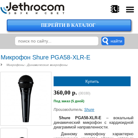
ПЕРЕЙТИ В КАТАЛОГ
375
29
224-
00-
00
Микрофон Shure PGA58-XLR-E
Микрофоны - Динамические микрофоны
375
Купить
29
620-
360,00 р.
(00180)
38-
38
Под заказ (5 дней)
Производитель:
Shure
Shure PGA58-XLR-E
– вокальный
динамический микрофон с кардиоидной
375
диаграммой направленности.
29
Данному микрофону характерно
620-