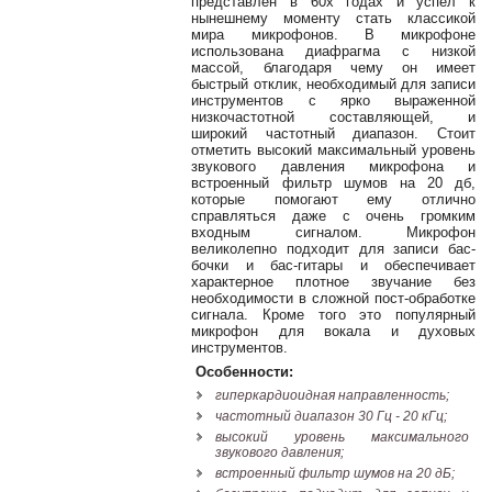
представлен в 60х годах и успел к
38-
нынешнему моменту стать классикой
38
мира микрофонов. В микрофоне
использована диафрагма с низкой
массой, благодаря чему он имеет
быстрый отклик, необходимый для записи
инструментов с ярко выраженной
8
низкочастотной составляющей, и
0162
широкий частотный диапазон. Стоит
отметить высокий максимальный уровень
25-
звукового давления микрофона и
38-
встроенный фильтр шумов на 20 дб,
38
которые помогают ему отлично
справляться даже с очень громким
входным сигналом. Микрофон
великолепно подходит для записи бас-
бочки и бас-гитары и обеспечивает
jsound.by
характерное плотное звучание без
необходимости в сложной пост-обработке
сигнала. Кроме того это популярный
микрофон для вокала и духовых
инструментов.
jsoundby
Особенности:
гиперкардиоидная направленность;
частотный диапазон 30 Гц - 20 кГц;
высокий уровень максимального
info@jsound
звукового давления;
встроенный фильтр шумов на 20 дБ;