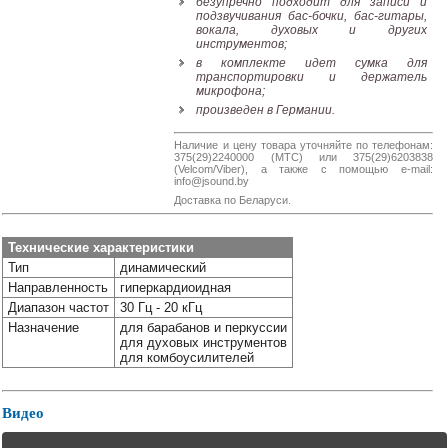
безупречно подходит для записи и
Наши
подзвучивания бас-бочки, бас-гитары,
группы
вокала, духовых и других
инструментов;
в
в комплекте идет сумка для
соцсетях:
транспортировки и держатель
микрофона;
произведен в Германии.
Наличие и цену товара уточняйте по телефонам:
375(29)2240000 (МТС) или 375(29)6203838
(Velcom/Viber), а также с помощью e-mail:
info@jsound.by
Доставка по Беларуси.
Технические характеристики
Тип
динамический
Направленность
гиперкардиоидная
Диапазон частот
30 Гц - 20 кГц
Назначение
для барабанов и перкуссии
для духовых инструментов
для комбоусилителей
Видео