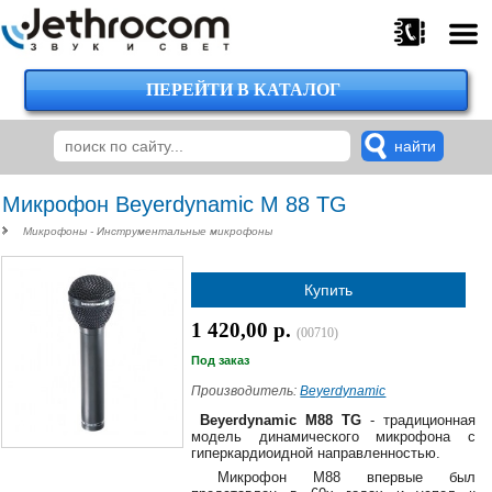
ПЕРЕЙТИ В КАТАЛОГ
375
29
224-
00-
00
Микрофон Beyerdynamic M 88 TG
Микрофоны - Инструментальные микрофоны
375
Купить
29
620-
1 420,00 р.
(00710)
38-
38
Под заказ
Производитель:
Beyerdynamic
Beyerdynamic M
88 TG
- традиционная
модель динамического микрофона с
375
гиперкардиоидной направленностью.
29
Микрофон M88 впервые был
620-