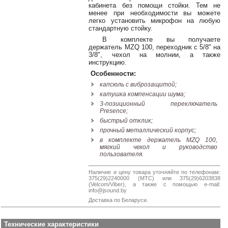
кабинета без помощи стойки. Тем не
Наши
менее при необходимости вы можете
группы
легко установить микрофон на любую
в
стандартную стойку.
соцсетях:
В комплекте вы получаете
держатель MZQ 100, переходник с 5/8" на
3/8", чехол на молнии, а также
инструкцию.
Особенности:
капсюль с виброзащитой;
катушка компенсации шума;
3-позиционный переключатель
Presence;
быстрый отклик;
прочный металлический корпус;
в комплекте держатель MZQ 100,
мягкий чехол и руководство
пользователя.
Наличие и цену товара уточняйте по телефонам:
375(29)2240000 (МТС) или 375(29)6203838
(Velcom/Viber), а также с помощью e-mail:
info@jsound.by
Доставка по Беларуси.
Технические характеристики