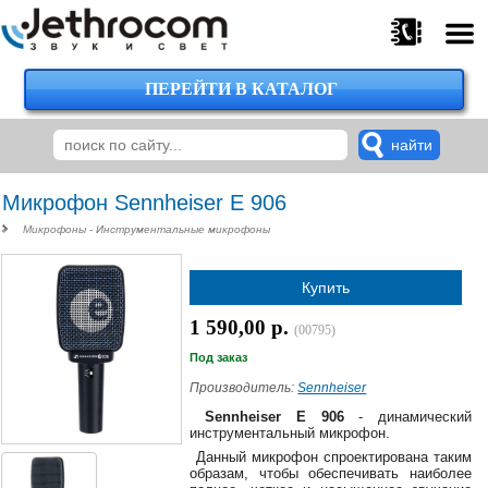
ПЕРЕЙТИ В КАТАЛОГ
375
29
224-
00-
00
Микрофон Sennheiser E 906
Микрофоны - Инструментальные микрофоны
375
Купить
29
620-
1 590,00 р.
(00795)
38-
38
Под заказ
Производитель:
Sennheiser
Sennheiser E 906
- динамический
инструментальный микрофон.
375
Данный микрофон спроектирована таким
29
образам, чтобы обеспечивать наиболее
620-