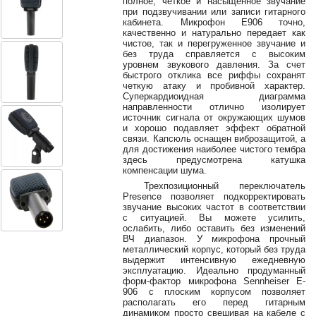
полное, четкое и насыщенное звучание
38-
при подзвучивании или записи гитарного
38
кабинета. Микрофон E906 точно,
качественно и натурально передает как
чистое, так и перегруженное звучание и
без труда справляется с высоким
уровнем звукового давления. За счет
8
быстрого отклика все риффы сохранят
0162
четкую атаку и пробивной характер.
Суперкардиоидная диаграмма
25-
направленности отлично изолирует
38-
источник сигнала от окружающих шумов
38
и хорошо подавляет эффект обратной
связи. Капсюль оснащен виброзащитой, а
для достижения наиболее чистого тембра
здесь предусмотрена катушка
компенсации шума.
jsound.by
Трехпозиционный переключатель
Presence позволяет подкорректировать
звучание высоких частот в соответствии
с ситуацией. Вы можете усилить,
ослабить, либо оставить без изменений
jsoundby
ВЧ диапазон. У микрофона прочный
металлический корпус, который без труда
выдержит интенсивную ежедневную
эксплуатацию. Идеально продуманный
форм-фактор микрофона Sennheiser E-
info@jsound
906 с плоским корпусом позволяет
располагать его перед гитарным
динамиком просто свешивая на кабеле с