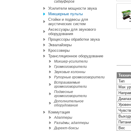
сабвуферов
Усилители мощности звука
Микшерные пульты
Стойки и подвесы для
акустических систем
Аксессуары для звукового
оборудования
Процессоры обработки звука
Эквалайзеры
Кроссоверы
Трансляционное оборудование
Микшер-усилители
Громкоговорители
Звуковые колонны
Технич
Рупорные громкоговорители
Тип
Встраиваемые
громкоговорители
Max ур
Подвесные
Направ
громкоговорители
Диапаз
Дополнительное
Уровен
оборудование
Чувств
Коммутация
Выходн
Адаптеры
Питани
Разъёмы, адаптеры
Вес
Директ-боксы