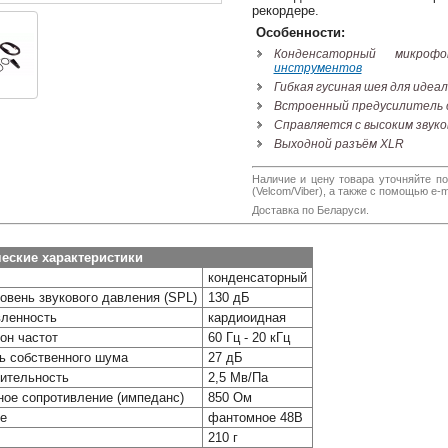
рекордере.
Особенности:
Конденсаторный микро
инструментов
Гибкая гусиная шея для идеа
Встроенный предусилитель
Справляется с высоким звук
Выходной разъём XLR
Наличие и цену товара уточняйте по
(Velcom/Viber), а также с помощью e-ma
Доставка по Беларуси.
еские характеристики
конденсаторный
овень звукового давления (SPL)
130 дБ
ленность
кардиоидная
он частот
60 Гц - 20 кГц
ь собственного шума
27 дБ
ительность
2,5 Мв/Па
ое сопротивление (импеданс)
850 Ом
е
фантомное 48В
210 г