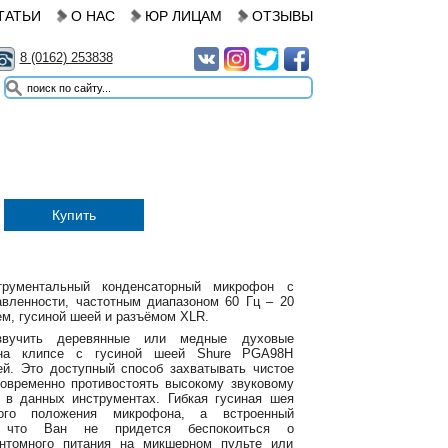
ТАТЬИ
О НАС
ЮР ЛИЦАМ
ОТЗЫВЫ
8 (0162) 253838
Купить
рументальный конденсаторный микрофон с
вленности, частотным диапазоном 60 Гц – 20
м, гусиной шеей и разъёмом XLR.
учить деревянные или медные духовые
 на клипсе с гусиной шеей Shure PGA98H
ей. Это доступный способ захватывать чистое
овременно противостоять высокому звуковому
 в данных инструментах. Гибкая гусиная шея
ного положения микрофона, а встроенный
т, что Ван не придется беспокоиться о
нтомного питания на микшерном пульте или