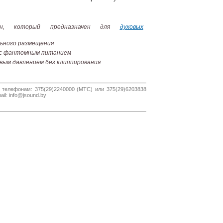
фон, который предназначен для
духовых
льного размещения
 с фантомным питанием
овым давлением без клиппирования
 телефонам: 375(29)2240000 (МТС) или 375(29)6203838
il: info@jsound.by