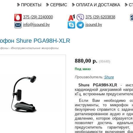
ПРОЕКТЫ
СЕРВИС
ОПЛАТА И ДОСТАВКА
С
375 (29) 2240000
375 (29) 6203838
info@jsound.by
jsound.by
офон Shure PGA98H-XLR
фоны - Инструментальные микрофоны
880,00 р.
(00440)
Под заказ
Производитель:
Shure
Shure PGA98H-XLR
- инст
кардиоидной диаграммой напра
кГц, встроенным предусилителе
Если Вам необходимо озв
инструменты, то микрофон
безупречно справится с задач
детализированное аудио и одн
давлению, которое образуется
позволяет достичь идеаль
предусилитель гарантируе
необходимости включения фа