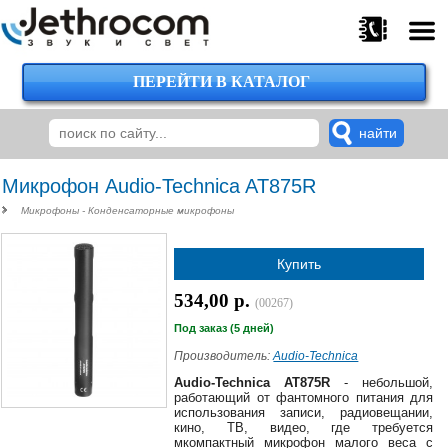
ПЕРЕЙТИ В КАТАЛОГ
375
29
224-
00-
00
Микрофон Audio-Technica AT875R
Микрофоны - Конденсаторные микрофоны
375
Купить
29
620-
534,00 р.
(00267)
38-
38
Под заказ (5 дней)
Производитель:
Audio-Technica
Audio-Technica AT875R
- небольшой,
работающий от фантомного питания для
375
использования записи, радиовещании,
29
кино, ТВ, видео, где требуется
620-
мкомпактный микрофон малого веса с