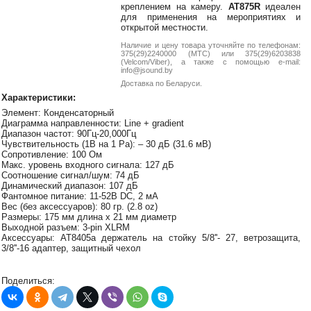
38-
креплением на камеру.
АТ875R
идеален
для применения на мероприятиях и
38
открытой местности.
Наличие и цену товара уточняйте по телефонам:
375(29)2240000 (МТС) или 375(29)6203838
(Velcom/Viber), а также с помощью e-mail:
info@jsound.by
8
0162
Доставка по Беларуси.
25-
Характеристики:
38-
Элемент: Конденсаторный
38
Диаграмма направленности: Line + gradient
Диапазон частот: 90Гц-20,000Гц
Чувствительность (1В на 1 Pa): – 30 дБ (31.6 мВ)
Сопротивление: 100 Ом
Макс. уровень входного сигнала: 127 дБ
jsound.by
Соотношение сигнал/шум: 74 дБ
Динамический диапазон: 107 дБ
Фантомное питание: 11-52В DC, 2 мА
Вес (без аксессуаров): 80 гр. (2.8 oz)
Размеры: 175 мм длина x 21 мм диаметр
jsoundby
Выходной разъем: 3-pin XLRM
Аксессуары: AT8405a держатель на стойку 5/8''- 27, ветрозащита,
3/8''-16 адаптер, защитный чехол
info@jsound
Поделиться: