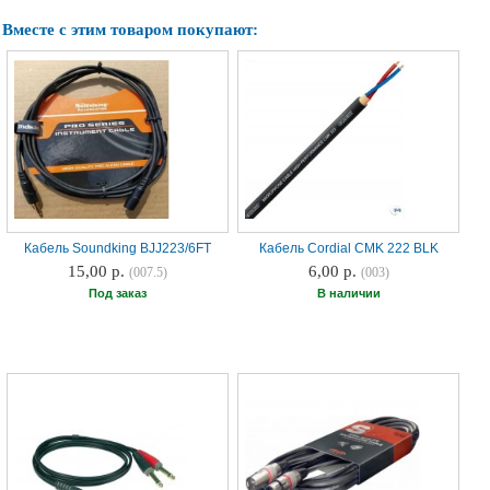
Наши
Вместе с этим товаром покупают:
группы
в
соцсетях:
Кабель Soundking BJJ223/6FT
Кабель Cordial CMK 222 BLK
15,00 р.
6,00 р.
(007.5)
(003)
Под заказ
В наличии