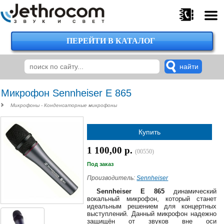
ПЕРЕЙТИ В КАТАЛОГ
375
29
224-
00-
00
Микрофон Sennheiser E 865
Микрофоны - Конденсаторные микрофоны
375
Купить
29
620-
1 100,00 р.
(00550)
38-
38
Под заказ
Производитель:
Sennheiser
Sennheiser E 865
динамический
вокальный микрофон, который станет
375
идеальным решением для концертных
29
выступлений. Данный микрофон надежно
620-
защищён от звуков вне оси