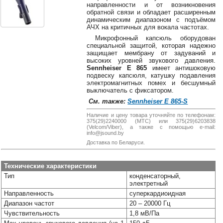
38-
направленности и от возникновения
обратной связи и обладает расширенным
38
динамическим диапазоном с подъёмом
АЧХ на критичных для вокала частотах.
Микрофонный капсюль оборудован
специальной защитой, которая надежно
8
защищает мембрану от задуваний и
0162
высоких уровней звукового давления.
Sennheiser E 865
имеет антишоковую
25-
подвеску капсюля, катушку подавления
38-
электромагнитных помех и бесшумный
38
выключатель с фиксатором.
См. также:
Sennheiser E 865-S
Наличие и цену товара уточняйте по телефонам:
375(29)2240000 (МТС) или 375(29)6203838
jsound.by
(Velcom/Viber), а также с помощью e-mail:
info@jsound.by
Доставка по Беларуси.
jsoundby
Технические характеристики
Тип
конденсаторный,
электретный
Направленность
суперкардиоидная
info@jsound
Диапазон частот
20 – 20000 Гц
Чувствительность
1,8 мВ/Па