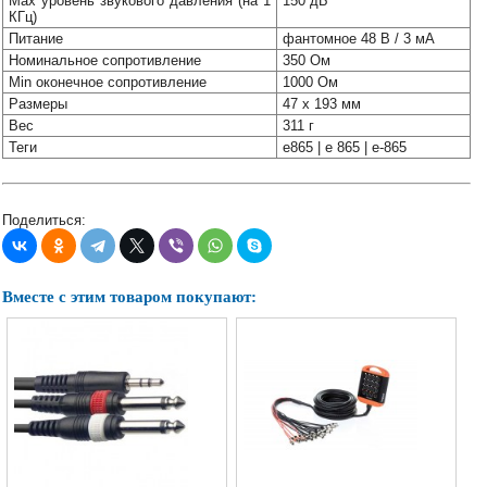
Max уровень звукового давления (на 1
150 дБ
Наши
КГц)
группы
Питание
фантомное 48 В / 3 мА
в
Номинальное сопротивление
350 Ом
соцсетях:
Min оконечное сопротивление
1000 Ом
Размеры
47 х 193 мм
Вес
311 г
Теги
e865 | e 865 | e-865
Поделиться:
Вместе с этим товаром покупают: