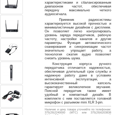
38-
характеристиками и сбалансированным
диапазоном частот, обеспечивая
38
передачу максимально четкого
аудиосигнала.
Приемник радиосистемы
характеризуется высокой прочностью и
8
минималистичным дизайном с дисплеем.
0162
Он позволяет легко контролировать
уровень заряда передатчиков, рабочую
25-
частоту, настройки каналов и другие
38-
параметры. Функция автоматического
38
сканирования и синхронизации частот
значительно упрощает работу, а
технология сжатия аудио позволяет
снизить уровень шума.
Конструкция корпуса ручного
jsound.by
передатчика отличается надежностью,
обеспечивая длительный срок службы и
надежную работу даже в условиях
интенсивной эксплуатации, а
высококачественный капсюль
jsoundby
гарантирует великолепное звучание.
Поясной передатчик также имеет
удобный и компактный дизайн. В
комплекте с ним поставляется головной
микрофон с разъемом mini XLR 3-pin.
info@jsound
Наличие и цену товара уточняйте по телефонам:
375(29)2240000 (МТС) или 375(29)6203838