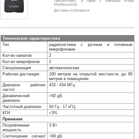
(Velcom/Viber), а также с помощью e-mail:
Наши
info@jsound.by
группы
Доставка по Беларуси.
в
соцсетях:
Технические характеристики
Тип
радиосистема с ручным и головным
микрофонами
Кол-во каналов
2
Кол-во микрофонов
2
Синхронизация
автоматическая
Рабочая дистанция
100 метров на открытой местности, до 80
метров в помещении
Диапазон рабочих
433 - 434 МГц
частот
Динамический
>92 дБ
диапазон
Частотный диапазон
50 Гц - 17 кГЦ
КГИ
<3%
Приемник
Потребляемая
3 Вт
мощность
Соотношение сигнал/
>90 дБ