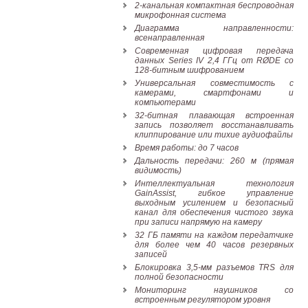
2-канальная компактная беспроводная
Наши
микрофонная система
группы
Диаграмма направленности:
в
всенаправленная
соцсетях:
Современная цифровая передача
данных Series IV 2,4 ГГц от RØDE со
128-битным шифрованием
Универсальная совместимость с
камерами, смартфонами и
компьютерами
32-битная плавающая встроенная
запись позволяет восстанавливать
клиппирование или тихие аудиофайлы
Время работы: до 7 часов
Дальность передачи: 260 м (прямая
видимость)
Интеллектуальная технология
GainAssist, гибкое управление
выходным усилением и безопасный
канал для обеспечения чистого звука
при записи напрямую на камеру
32 ГБ памяти на каждом передатчике
для более чем 40 часов резервных
записей
Блокировка 3,5-мм разъемов TRS для
полной безопасности
Мониторинг наушников со
встроенным регулятором уровня