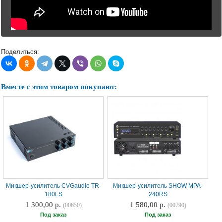
Поделиться:
Вместе с этим товаром покупают:
Микшер-усилитель CVGaudio TR-
Микшер-усилитель SHOW MPA-
180LS
240RS
1 300,00 р.
1 580,00 р.
(00650)
(00790)
Под заказ
Под заказ