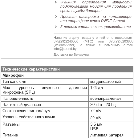
Функция определения мощности
подключаемого модуля для продления
срока службы батареи
Простая настройка на компьютере
или смартфоне через RØDE Central
5-летняя гарантия от производителя
Наличие и цену товара уточняйте по телефонам:
375(29)2240000 (МТС) или 375(29)6203838
(Velcom/Viber), а также с помощью e-mail:
info@jsound.by
Доставка по Беларуси.
Технические характеристики
Микрофон
Тип капсюля
конденсаторный
Max уровень звукового давления
124 дБ
микрофона (SPL)
Направленность
всенаправленая
Частотный диапазон
20 кГц - 20 Гц
Соотношение сигнал/шум
72 дБ
Уровень собственного шума
22 дБ
Разъемы
3,5 мм
USB
Питание
литиевая батарея