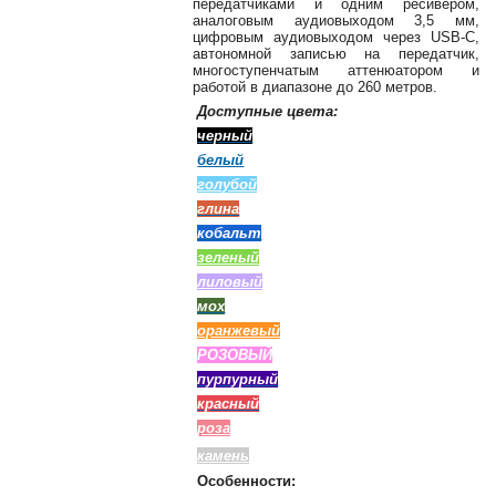
передатчиками и одним ресивером,
38-
аналоговым аудиовыходом 3,5 мм,
38
цифровым аудиовыходом через USB-C,
автономной записью на передатчик,
многоступенчатым аттенюатором и
работой в диапазоне до 260 метров.
Доступные цвета:
8
0162
черный
25-
белый
38-
голубой
38
глина
кобальт
зеленый
jsound.by
лиловый
мох
оранжевый
РОЗОВЫЙ
jsoundby
пурпурный
красный
роза
info@jsound
камень
Особенности: