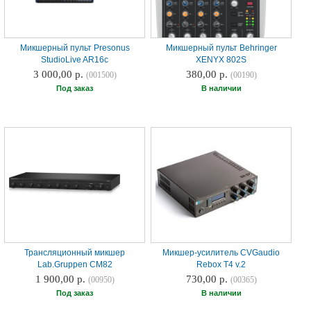
Микшерный пульт Presonus
Микшерный пульт Behringer
StudioLive AR16c
XENYX 802S
3 000,00 р.
380,00 р.
(001500)
(00190)
Под заказ
В наличии
Трансляционный микшер
Микшер-усилитель CVGaudio
Lab.Gruppen CM82
Rebox T4 v.2
1 900,00 р.
730,00 р.
(00950)
(00365)
Под заказ
В наличии