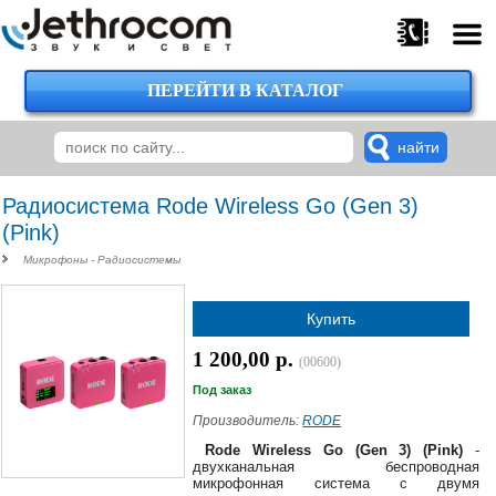
ПЕРЕЙТИ В КАТАЛОГ
375
29
224-
00-
00
Радиосистема Rode Wireless Go (Gen 3)
(Pink)
Микрофоны - Радиосистемы
375
29
Купить
620-
38-
1 200,00 р.
38
(00600)
Под заказ
Производитель:
RODE
375
Rode Wireless Go (Gen 3) (Pink)
-
29
двухканальная беспроводная
микрофонная система с двумя
620-