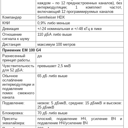
каждом – по 12 преднастроенных каналов), без
интермодуляции; 1 комплект частот,
включающий 12 программируемых каналов
Компандер
Sennheiser HDX
КНИ
0,9% либо меньше
Девиация
+/-24 номинальная и +/-48 кГц в пике
Отношение
110 дБА либо выше
сигнала к шуму
Дистанция
максимум 100 метров
Приемник EM 100 G4
Разнесенный
да
принцип работы.
Чувствительность
превышает 2,5 мкВ
для 52 дБА:
Обычное
65 дБ либо выше
ослабление
интермодуляции и
подавление
помех смежного
канала
Подавление:
низкое: 5 дБмкВ, среднее: 15 дБмкВ и высокое:
25 дБмкВ
Блокировка:
70 дБ либо выше
Пресеты
плоский, подавление НЧ, усиление ВЧ и
эквалайзера:
подавление НЧ/усиление ВЧ