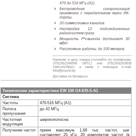
470 до 516 МГц (A1).
Наши
Беспроводная синхронизация
группы
приемника с передатчиком через ИК-
в
порты.
соцсетях:
20 совместимых каналов.
Настройка 12 подсоединенных
радиосистем сразу.
Мощность РЧ-выхода достигает 30
мВт.
Расстояние работы: до 100 метров.
Наличие и цену товара уточняйте по телефонам:
375(29)2240000 (МТС) или 375(29)6203838
(Velcom/Viber), а также с помощью e-mail:
info@jsound.by
Доставка по Беларуси.
Технические характеристики EW 100 G4-835-S-A1
Система
Частоты
470-516 МГц (A1)
Полоса
до 42 МГц
пропускания
Частотная
широкополосна
модуляция.
Получение частот
прием максимум 1,68 тыс. частот, шаг
составляет 25 кГц; 20 комплектов частот (в