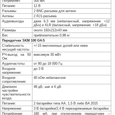
Потребляет:
300 мА
Питание:
12 В
Разъемы
2 BNC-разъема для антенн
Антены
2 RJ1-разъема
Аудиовыходы
джек 6,3 мм (небалансный, напряжение: +12
дБн) и XLR (балансный, напряжение: +18 дБн)
Размеры
около 192x212x43 мм
Вес
приблизительно 0,98 кг
Передатчик SKM 100 G4-S
Стабильность
+/-15 миллионных долей или ниже
несущей частоты
РЧ-выход на 50
максимум 30 мВт
Ом:
Аудиочастоты:
от 80 до 18 000 Гц
Входное
до 3 В
напряжение:
Входное
40 кОм небалансное
сопротивление:
Диапазон
48 дБ, шаг в 6 дБ
настройки
чувствительности
входа:
Питание:
2 батарейки типа АА, 1,5 В либо BA 2015
Напряжение:
3 В батарейки/2,4 В перезаряжаемые батарейки
Потребление:
180 мА, при отключенном передатчике –