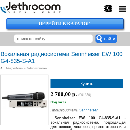
ПЕРЕЙТИ В КАТАЛОГ
375
29
224-
00-
00
Вокальная радиосистема Sennheiser EW 100
G4-835-S-A1
Микрофоны - Радиосистемы
375
29
Купить
620-
38-
2 700,00 р.
38
(001350)
Под заказ
Производитель:
Sennheiser
375
Sennheiser EW 100 G4-835-S-A1
-
29
вокальная радиосистема, подходящая
для певцов, лекторов, презентаторов или
620-