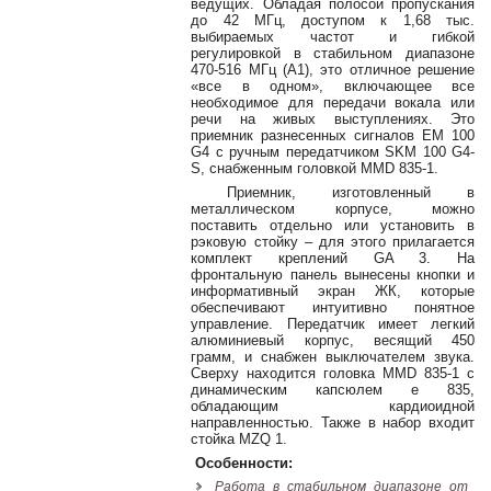
ведущих. Обладая полосой пропускания
38-
до 42 МГц, доступом к 1,68 тыс.
38
выбираемых частот и гибкой
регулировкой в стабильном диапазоне
470-516 МГц (A1), это отличное решение
«все в одном», включающее все
необходимое для передачи вокала или
8
речи на живых выступлениях. Это
0162
приемник разнесенных сигналов EM 100
G4 с ручным передатчиком SKM 100 G4-
25-
S, снабженным головкой MMD 835-1.
38-
38
Приемник, изготовленный в
металлическом корпусе, можно
поставить отдельно или установить в
рэковую стойку – для этого прилагается
комплект креплений GA 3. На
фронтальную панель вынесены кнопки и
jsound.by
информативный экран ЖК, которые
обеспечивают интуитивно понятное
управление. Передатчик имеет легкий
алюминиевый корпус, весящий 450
грамм, и снабжен выключателем звука.
jsoundby
Сверху находится головка MMD 835-1 с
динамическим капсюлем e 835,
обладающим кардиоидной
направленностью. Также в набор входит
стойка MZQ 1.
info@jsound
Особенности:
Работа в стабильном диапазоне от