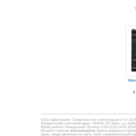
Мик
4
ООО «Джетроком» Свидетельство о регистрации от 07.10.0
Юридический и почтовый адрес: 224030, РБ, Брест, ул. Куйбы
Время работы: Понедельник-Пятница: 9.00-13.00 14.00-18.00
Интернет-магазин
www.jsound.by
зарегистрирован в торгов
Цены, представленные на сайте, носят ознакомительный хар