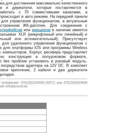
ика для достижения максимально качественного
ели и держатели, которые поставляются в
работать с 70 совместимыми каналами, а
происходит в авто режиме. На передней панели
 для управления функционалом, а актуальные
встроенном ЖК-дисплее. Для соединения с
интерфейсом
или
микшером
в наличии имеется
разъемах XLR (микрофонный или линейный) и
льный или вспомогательный). Присутствует
ый для удаленного управления функционалом с
s для платформы iOS или программы Wireless
 компьютеров. Корпус ресивера представляет
кую конструкцию в полурэковом формате,
о без проблем установить в рэковый модуль.
 посредством адаптера на 12V DC. В комплект
ковое крепление, 2 кабеля и два держателя
дкладки.
 телефонам: 375(29)2240000 (МТС) или 375(29)6203838
il: info@jsound.by