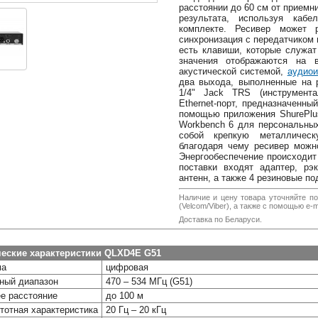
расстоянии до 60 см от приемн
результата, используя каб
комплекте. Ресивер может 
синхронизация с передатчиком 
есть клавиши, которые служат
значения отображаются на 
акустической системой,
аудио
два выхода, выполненные на 
1/4" Jack TRS (инструмента
Ethernet-порт, предназначенн
помощью приложения ShurePlu
Workbench 6 для персональных
собой крепкую металличес
благодаря чему ресивер можн
Энергообеспечение происходит
поставки входят адаптер, рэ
антенн, а также 4 резиновые по
Наличие и цену товара уточняйте по
(Velcom/Viber), а также с помощью e-ma
Доставка по Беларуси.
ческие характеристики QLXD4E G51
ма
цифровая
ный диапазон
470 – 534 МГц (G51)
е расстояние
до 100 м
тотная характеристика
20 Гц – 20 кГц