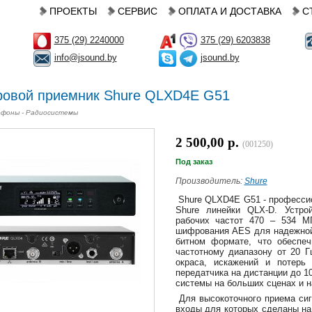
ПРОЕКТЫ
СЕРВИС
ОПЛАТА И ДОСТАВКА
С
375 (29) 2240000
375 (29) 6203838
info@jsound.by
jsound.by
овой приемник Shure QLXD4E G51
фоны - Радиосистемы
2 500,00 р.
(001250)
Под заказ
Производитель:
Shure
Shure QLXD4E G51 - професси
Shure линейки QLX-D. Устро
рабочих частот 470 – 534 М
шифрования AES для надежной 
битном формате, что обеспе
частотному диапазону от 20 Г
окраса, искажений и потерь
передатчика на дистанции до 1
системы на больших сценах и н
Для высокоточного приема сиг
входы для которых сделаны на