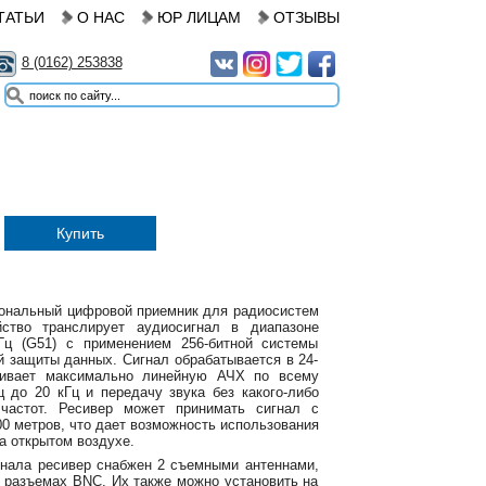
ТАТЬИ
О НАС
ЮР ЛИЦАМ
ОТЗЫВЫ
8 (0162) 253838
Купить
ональный цифровой приемник для радиосистем
йство транслирует аудиосигнал в диапазоне
Гц (G51) с применением 256-битной системы
защиты данных. Сигнал обрабатывается в 24-
чивает максимально линейную АЧХ по всему
ц до 20 кГц и передачу звука без какого-либо
 частот. Ресивер может принимать сигнал с
00 метров, что дает возможность использования
а открытом воздухе.
нала ресивер снабжен 2 съемными антеннами,
 разъемах BNC. Их также можно установить на