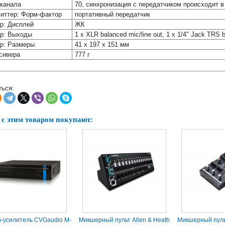
канала
70, синхронизация с передатчиком происходит 
иттер: Форм-фактор
портативный передатчик
р: Дисплей
ЖК
р: Выходы
1 x XLR balanced mic/line out, 1 x 1/4" Jack TRS 
р: Размеры
41 x 197 x 151 мм
сивера
777 г
ься:
 с этим товаром покупают:
-усилитель CVGaudio M-
Микшерный пульт Allen & Heath
Микшерный пуль