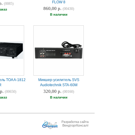
FLOW 8
р.
(0085)
860,00 р.
(00430)
аказ
В наличии
ель TOA A-1812
Микшер-усилитель SVS
R
Audiotechnik STA-60M
 р.
320,00 р.
(00650)
(00160)
аказ
В наличии
Разработка сайта
ВендторгКонсалт