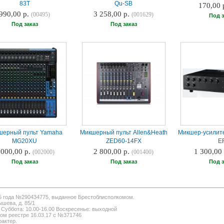
83T
Qu-SB
170,00 
990,00 р.
3 258,00 р.
(00495)
(001629)
Под з
Под заказ
Под заказ
шерный пульт Yamaha
Микшерный пульт Allen&Heath
Микшер-усилит
MG20XU
ZED60-14FX
E
 000,00 р.
2 800,00 р.
1 300,00
(002000)
(001400)
Под заказ
Под заказ
Под з
5 года №290434775, выданное Брестоблисполкомом.
шева, д. 85/1
 Суббота: 10.00-16.00 Воскресенье: выходной
ом реестре 16.03.17 с №371746
актер.