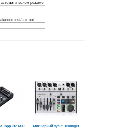
в автоматическом режиме
balanced inst/aux out
т Topp Pro MX3
Микшерный пульт Behringer