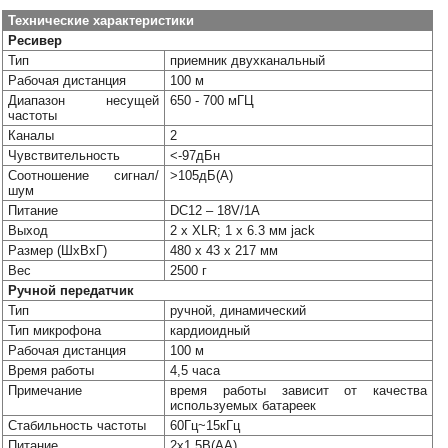
Наши
Технические характеристики
группы
Ресивер
в
Тип
приемник двухканальный
соцсетях:
Рабочая дистанция
100 м
Диапазон несущей
650 - 700 мГЦ
частоты
Каналы
2
Чувствительность
<-97дБн
Соотношение сигнал/
>105дБ(A)
шум
Питание
DC12 – 18V/1A
Выход
2 х XLR; 1 x 6.3 мм jack
Размер (ШхВхГ)
480 x 43 x 217 мм
Вес
2500 г
Ручной передатчик
Тип
ручной, динамический
Тип микрофона
кардиоидный
Рабочая дистанция
100 м
Время работы
4,5 часа
Примечание
время работы зависит от качества
используемых батареек
Стабильность частоты
60Гц~15кГц
Питание
2x1.5В(AA)