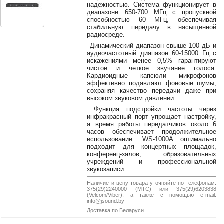
38-
надежностью. Система функционирует в
диапазоне 650-700 МГц с пропускной
38
способностью 60 МГц, обеспечивая
стабильную передачу в насыщенной
радиосреде.
Динамический диапазон свыше 100 дБ и
8
аудиочастотный диапазон 60-15000 Гц с
0162
искажениями менее 0,5% гарантируют
чистое и четкое звучание голоса.
25-
Кардиоидные капсюли микрофонов
38-
эффективно подавляют фоновые шумы,
38
сохраняя качество передачи даже при
высоком звуковом давлении.
Функция подстройки частоты через
инфракрасный порт упрощает настройку,
а время работы передатчиков около 6
jsound.by
часов обеспечивает продолжительное
использование. WS-1000A оптимально
подходит для концертных площадок,
конференц-залов, образовательных
учреждений и профессиональной
jsoundby
звукозаписи.
Наличие и цену товара уточняйте по телефонам:
375(29)2240000 (МТС) или 375(29)6203838
(Velcom/Viber), а также с помощью e-mail:
info@jsound
info@jsound.by
Доставка по Беларуси.