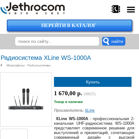
ПЕРЕЙТИ В КАТАЛОГ
375
29
224-
00-
00
Радиосистема XLine WS-1000A
Микрофоны - Радиосистемы
375
Купить
29
620-
1 670,00 р.
(00835)
38-
38
Товар в наличии
Производитель:
XLine
XLine WS-1000A
- профессиональная 2-
канальная UHF-радиосистема WS-1000A
375
представляет современное решение для
29
выступлений и презентаций, сочетающее
620-
современный дизайн с высокой