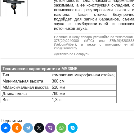
устойчивость. Она снабжена надежными
38-
зажимами, а ее конструкция складная, с
38
возможностью регулировками высоты и
наклона. Такая стойка безупречно
подойдет для записи барабанов, съема
звука с комбоусилителей и похожих
источников звука.
8
Наличие и цену товара уточняйте по телефонам:
0162
375(29)2240000 (МТС) или 375(29)6203838
25-
(Velcom/Viber), а также с помощью e-mail:
info@jsound.by
38-
38
Доставка по Беларуси.
Технические характеристики MS36NE
Тип
компактная микрофонная стойка;
jsound.by
Минимальная высота
300 см
ММаксимальная высота
510 мм
Длина плеча
780 мм
Вес
1,3 кг
jsoundby
Поделиться:
info@jsound