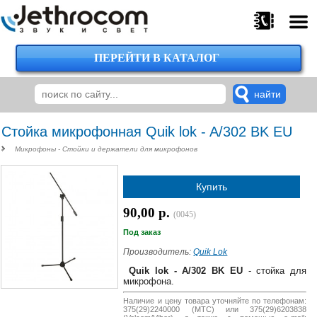
ПЕРЕЙТИ В КАТАЛОГ
375
29
224-
00-
00
Стойка микрофонная Quik lok - A/302 BK EU
Микрофоны - Стойки и держатели для микрофонов
375
Купить
29
620-
90,00 р.
(0045)
38-
38
Под заказ
Производитель:
Quik Lok
Quik lok - A/302 BK EU
- стойка для
микрофона.
375
29
Наличие и цену товара уточняйте по телефонам:
375(29)2240000 (МТС) или 375(29)6203838
620-