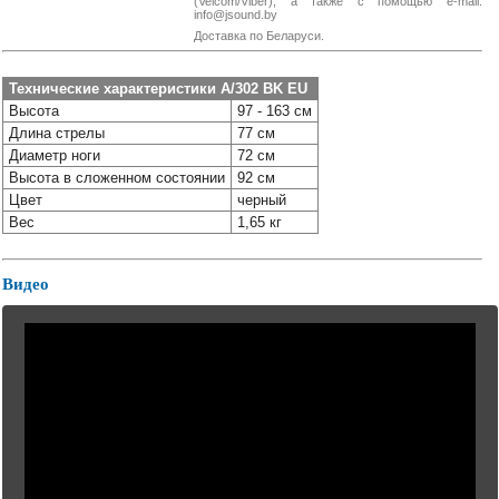
(Velcom/Viber), а также с помощью e-mail:
38-
info@jsound.by
38
Доставка по Беларуси.
Технические характеристики A/302 BK EU
Высота
97 - 163 см
8
Длина стрелы
77 см
0162
25-
Диаметр ноги
72 см
38-
Высота в сложенном состоянии
92 см
38
Цвет
черный
Вес
1,65 кг
jsound.by
Видео
jsoundby
info@jsound