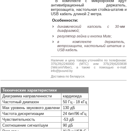
В комплекте с микрофоном идут
Наши
антивибрационный держатель,
группы
ветрозащита, настольная стойка-штатив и
USB кабель длиной 2 метра.
в
соцсетях:
Особенности:
динамический капсюль с 30-мм
диафрагмой;
регулятор гейна и кнопка Mute;
в комплекте держатель,
ветрозащита, настольный штатив и
USB кабель.
Наличие и цену товара уточняйте по телефонам:
375(29)2240000 (МТС) или 375(29)6203838
(Velcom/Viber), а также с помощью e-mail:
info@jsound.by
Доставка по Беларуси.
Технические характеристики
Диаграмма направленности
кардиоида
Частотный диапазон
50 Гц - 18 кГц
Max уровень звукового давлени
130 дБ
Частота дискретизации
24 бит/96 кГц
Чувствительность
-53 дБ
Соотношение сигнал/шум
90 дБ