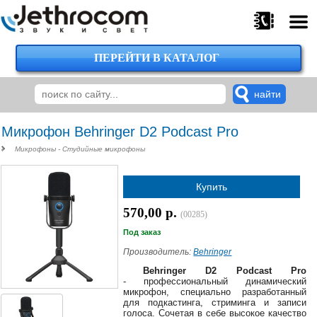
ПЕРЕЙТИ В КАТАЛОГ
375
29
224-
00-
00
Микрофон Behringer D2 Podcast Pro
Микрофоны - Студийные микрофоны
375
Купить
29
620-
570,00 р.
(00285)
38-
38
Под заказ
Производитель:
Behringer
Behringer D2 Podcast Pro
- профессиональный динамический
375
микрофон, специально разработанный
29
для подкастинга, стриминга и записи
620-
голоса. Сочетая в себе высокое качество