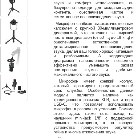
38-
звука и комфорт использования, он
безупречно подходит для создания аудио
38
контента, обеспечивая чистое и
естественное воспроизведение звука.
Микрофон снабжен высококачественным
капсюлем с крупной 30-миллиметровом
8
диафрагмой, что отвечает за широкий
0162
частотный диапазон (от 50 Гц до 18 кГц) и
обеспечивает естественное и
25-
детализированное воспроизведение
38-
звука, делая ваш голос хорошо читаемым
38
и разборчивым. А кардиоидная
диаграмма направленности позволяет
эффективно уменьшить захват
посторонних шумов и добиться
максимального чистого звука.
jsound.by
Микрофон имеет крепкий корпус,
который гарантирует продолжительный
срок службы. Особенностью данной
модели является наличие как
традиционного разъема XLR, так и порт
jsoundby
USB-C, что позволяет использовать
микрофон в различных условиях. Помимо
этого, здесь также есть выход на
наушники mini-jack 1/8" с поддержкой
прямого мониторинга, а на корпусе
info@jsound
устройства предусмотрен регулятор
гейна и кнопка отключения звука.