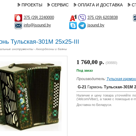
ПРОЕКТЫ
СЕРВИС
ОПЛАТА И ДОСТАВКА
С
375 (29) 2240000
375 (29) 6203838
info@jsound.by
jsound.by
онь Тульская-301М 25х25-III
альные инструменты - Аккордеоны и баяны
1 760,00 р.
(00880)
Под заказ
Производитель:
Тульская гармон
G-21
Гармонь
Тульская-301М 25
Наличие и цену товара уточняйте по
(Velcom/Viber), а также с помощью e-ma
Доставка по Беларуси.