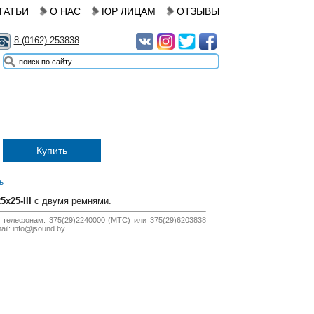
ТАТЬИ
О НАС
ЮР ЛИЦАМ
ОТЗЫВЫ
8 (0162) 253838
Купить
ь
х25-III
с двумя ремнями.
 телефонам: 375(29)2240000 (МТС) или 375(29)6203838
il: info@jsound.by