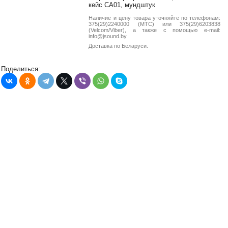
38-
кейс СА01, мундштук
38
Наличие и цену товара уточняйте по телефонам:
375(29)2240000 (МТС) или 375(29)6203838
(Velcom/Viber), а также с помощью e-mail:
info@jsound.by
Доставка по Беларуси.
8
0162
Поделиться:
25-
38-
38
jsound.by
jsoundby
info@jsound