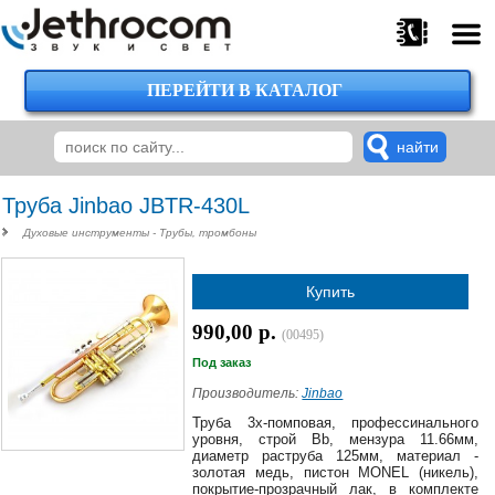
ПЕРЕЙТИ В КАТАЛОГ
375
29
224-
00-
00
Труба Jinbao JBTR-430L
Духовые инструменты - Трубы, тромбоны
375
Купить
29
620-
990,00 р.
(00495)
38-
38
Под заказ
Производитель:
Jinbao
Труба 3х-помповая, профессинального
уровня, строй Bb, мензура 11.66мм,
375
диаметр раструба 125мм, материал -
29
золотая медь, пистон MONEL (никель),
620-
покрытие-прозрачный лак, в комплекте