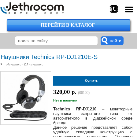
ПЕРЕЙТИ В КАТАЛОГ
375
29
224-
00-
00
Наушники Technics RP-DJ1210E-S
Наушники - DJ наушники
375
Купить
29
620-
320,00 р.
(00160)
38-
38
Нет в наличии
Technics RP-DJ1210
– мониторные
наушники закрытого типа от
авторитетного в диджейской среде
бренда.
375
Данное решение представляет собой
29
удобную складную конструкцию с
620-
регулируемым оголовьем. Оголовье