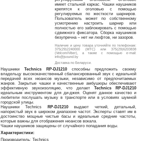
38-
имеет стальной каркас. Чашки наушников
38
крепятся к оголовью с помощью
регулируемых по жесткости шарниров.
Пользователь может по собственному
усмотрению настроить шарнир или
полностью его заблокировать с помощью
8
сдвижного фиксатора. Сборка наушников
безупречна – нет ни люфтов, ни зазоров.
0162
25-
Наличие и цену товара уточняйте по телефонам:
38-
375(29)2240000 (МТС) или 375(29)6203838
(Velcom/Viber), а также с помощью e-mail:
38
info@jsound.by
Доставка по Беларуси.
Наушники
Technics RP-DJ1210
способны предложить своему
владельцу высококачественный сбалансированный звук с идеальной
передачей всех нюансов музыки, независимо от предпочитаемых
jsound.by
жанров. Закрытые чашки и качественные амбушюры обеспечивают
эффективную звукоизоляцию, что делает
Technics RP-DJ1210
идеальным инструментом для ди-джея. Оценят данное качество и
любители послушать музыку в транспорте или в условиях шумной
городской улицы.
jsoundby
Наушники Technics
RP-DJ1210
выдают четкий, детальный,
напористый звук в широком диапазоне частот. Эксперты ставят им в
достоинство мощные чистые басы и идеальные средние частоты,
которые важны для отображения нюансов вокала.
Чашки наушников защищены от случайного попадания воды.
info@jsound
Характеристики:
Производитель: Technics