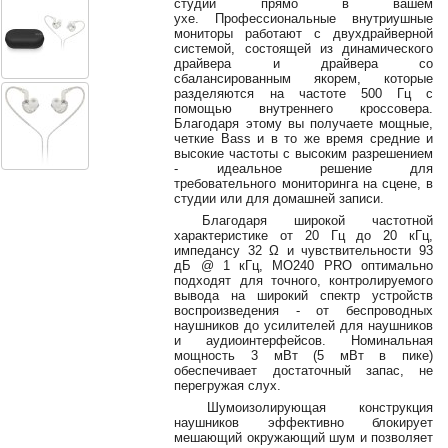
студии прямо в вашем
38-
ухе. Профессиональные внутриушные
38
мониторы работают с двухдрайверной
системой, состоящей из динамического
драйвера и драйвера со
сбалансированным якорем, которые
разделяются на частоте 500 Гц с
8
помощью внутреннего кроссовера.
0162
Благодаря этому вы получаете мощные,
четкие Bass и в то же время средние и
25-
высокие частоты с высоким разрешением
38-
- идеальное решение для
38
требовательного мониторинга на сцене, в
студии или для домашней записи.
Благодаря широкой частотной
характеристике от 20 Гц до 20 кГц,
импедансу 32 Ω и чувствительности 93
jsound.by
дБ @ 1 кГц, MO240 PRO оптимально
подходят для точного, контролируемого
вывода на широкий спектр устройств
воспроизведения - от беспроводных
наушников до усилителей для наушников
jsoundby
и аудиоинтерфейсов. Номинальная
мощность 3 мВт (5 мВт в пике)
обеспечивает достаточный запас, не
перегружая слух.
info@jsound
Шумоизолирующая конструкция
наушников эффективно блокирует
мешающий окружающий шум и позволяет