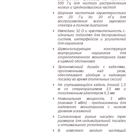
500 Гц для чистого распределения
низких и средних/высоких частот
Широкая частотная характеристика
от 20 Гц до 20 кГц для
воспроизведения всего звукового
спектра в полном диапазоне
Импеданс 32 Ω и чувствительность с-
идеально подходят для беспроводных
систем, интерфейсов и усилителей
для наушников
Шумоизолирующая конструкция
внутриушных наушников для
сосредоточенного мониторинга даже
в шумной обстановке
Эргономичный дизайн с кабелями,
проложенными над ухом,
обеспечивает удобную и надежную
посадку во время длительных сессий
Не спутывающийся кабель длиной 1,5
м со стереоразъемом 3,5 мм и
позолоченным адаптером 6,3 мм
Номинальная мощность 3 мВт
(пиковая 5 мВт) - предназначены для
надежного мониторинга с низким
уровнем искажений
Силиконовые ушные насадки трех
размеров для индивидуальной посадки
и оптимального уплотнения
В комплект входит чистящий