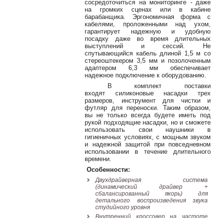
сосредоточиться на мониторинге - даже
Наши
на громких сценах или в кабине
группы
барабанщика. Эргономичная форма с
в
кабелями, проложенными над ухом,
гарантирует надежную и удобную
соцсетях:
посадку даже во время длительных
выступлений и сессий. Не
спутывающийся кабель длиной 1,5 м со
стереоштекером 3,5 мм и позолоченным
адаптером 6,3 мм обеспечивает
надежное подключение к оборудованию.
В комплект поставки
входят силиконовые насадки трех
размеров, инструмент для чистки и
футляр для переноски. Таким образом,
вы не только всегда будете иметь под
рукой подходящие насадки, но и сможете
использовать свои наушники в
гигиеничных условиях, с мощным звуком
и надежной защитой при повседневном
использовании в течение длительного
времени.
Особенности:
Двухдрайверная система
(динамический драйвер +
сбалансированный якорь) для
детального воспроизведения звука
студийного уровня
Внутренний кроссовер на частоте