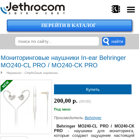
ПЕРЕЙТИ В КАТАЛОГ
375
29
224-
00-
00
Мониторинговые наушники In-ear Behringer
MO240-CL PRO / MO240-CK PRO
Наушники - Студийные наушники
375
29
Купить
620-
38-
200,00 р.
38
(00100)
Под заказ
Производитель:
Behringer
375
Behringer MO240-CL PRO / MO240-CK
29
PRO
- наушники для мониторинга,
которые создают ощущение настоящей
620-