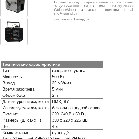
Наличие и цену товара уточняйте по телефонам:
38-
375(29)2240000 (МТС) или 375(29)6203838
38
(Velcom/Viber), а также с помощью e-mail:
info@jsound.by
Доставка по Беларуси.
8
0162
25-
38-
38
Технические характеристики
Тип
генератор тумана
Мощность
500 Вт
jsound.by
Выход
35 м3/мин
Время разогрева
5 мин
Объем бака
2 л
jsoundby
Датчик уровня жидкости
DMX, ДУ
Используемая жидкость
базовая на водной основе
Питание
220~240 В / 50 Гц
Размеры (Ш х В х Г)
350 x 220 x 225 мм
info@jsound
Вес
4 кг
Комплектация
пульт ДУ
Теги: XLine Light XH500 | XLine Light XH 500