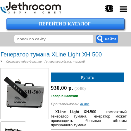
ПЕРЕЙТИ В КАТАЛОГ
375
29
224-
00-
00
Генератор тумана XLine Light XH-500
Световое оборудование - Генераторы дыма, пузырей
375
Купить
29
620-
930,00 р.
(00465)
38-
38
Товар в наличии
Производитель:
XLine
XLine Light XH-500
- компактный
генератор тумана. Генератор может
375
производить большие объемы
29
прозрачного тумана.
620-