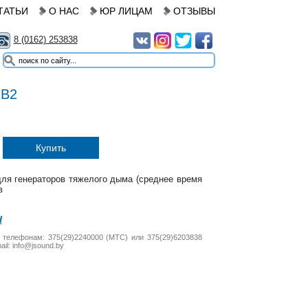
ТАТЬИ
О НАС
ЮР ЛИЦАМ
ОТЗЫВЫ
8 (0162) 253838
 B2
Купить
для генераторов тяжелого дыма (среднее время
в
d
 телефонам: 375(29)2240000 (МТС) или 375(29)6203838
il: info@jsound.by