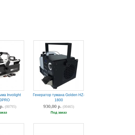
ма Involight
Генератор тумана Golden HZ-
00PRO
1800
 р.
930,00 р.
(00795)
(00465)
аказ
Под заказ