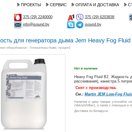
ПРОЕКТЫ
СЕРВИС
ОПЛАТА И ДОСТАВКА
С
375 (29) 2240000
375 (29) 6203838
info@jsound.by
jsound.by
ость для генератора дыма Jem Heavy Fog Fluid
вое оборудование - Генераторы дыма, пузырей
Нет в наличии
Heavy Fog Fluid B2. Жидкость 
рассеивания), канистра 5 литро
Снят с производства.
См.:
Martin JEM Low-Fog Flui
Наличие и цену товара уточняйте по
(Velcom/Viber), а также с помощью e-ma
Доставка по Беларуси.