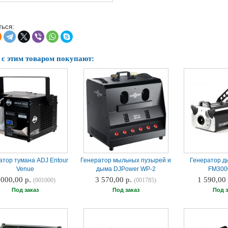
ься:
 с этим товаром покупают:
атор тумана ADJ Entour
Генератор мыльных пузырей и
Генератор ды
Venue
дыма DJPower WP-2
FM30
 000,00 р.
3 570,00 р.
1 590,00
(001000)
(001785)
Под заказ
Под заказ
Под з