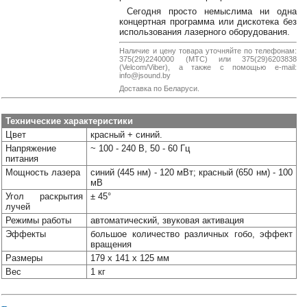
38-
Сегодня просто немыслима ни одна
38
концертная программа или дискотека без
использования лазерного оборудования.
Наличие и цену товара уточняйте по телефонам:
375(29)2240000 (МТС) или 375(29)6203838
(Velcom/Viber), а также с помощью e-mail:
8
info@jsound.by
0162
Доставка по Беларуси.
25-
38-
38
Технические характеристики
Цвет
красный + синий.
Напряжение
~ 100 - 240 В, 50 - 60 Гц
питания
jsound.by
Мощность лазера
синий (445 нм) - 120 мВт; красный (650 нм) - 100
мВ
Угол раскрытия
± 45°
лучей
Режимы работы
автоматический, звуковая активация
jsoundby
Эффекты
большое количество различных гобо, эффект
вращения
Размеры
179 x 141 x 125 мм
Вес
1 кг
info@jsound