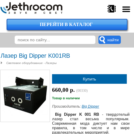
ПЕРЕЙТИ В КАТАЛОГ
375
29
224-
00-
00
Лазер Big Dipper K001RB
Световое оборудование - Лазеры
375
Купить
29
620-
660,00 р.
(00330)
38-
38
Товар в наличии
Производитель:
Big Dipper
Big Dipper K 001 RB
- твердотелый
лазер стал весьма популярным.
375
Современная мода диктует нам свои
29
правила, в том числе и в мире
620-
развлекательных мероприятий.