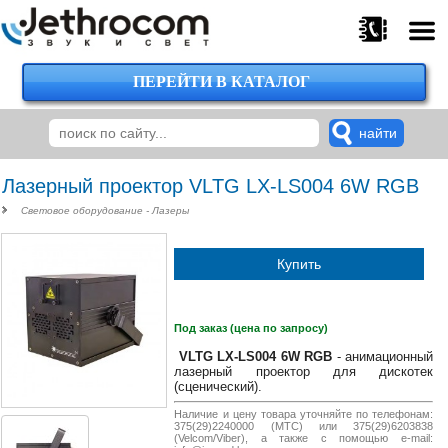
ПЕРЕЙТИ В КАТАЛОГ
375
29
224-
00-
00
Лазерный проектор VLTG LX-LS004 6W RGB
Световое оборудование - Лазеры
375
Купить
29
620-
38-
38
Под заказ (цена по запросу)
VLTG LX-LS004 6W RGB
- анимационный
лазерный проектор для дискотек
(сценический).
375
Наличие и цену товара уточняйте по телефонам:
29
375(29)2240000 (МТС) или 375(29)6203838
620-
(Velcom/Viber), а также с помощью e-mail: