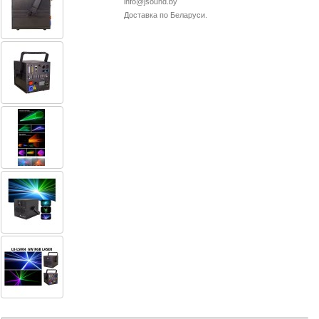
info@jsound.by
38-
Доставка по Беларуси.
38
8
0162
25-
38-
38
jsound.by
jsoundby
info@jsound