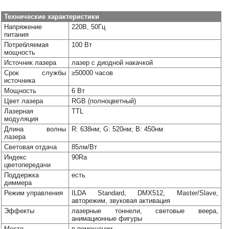
Наши
группы
Технические характеристики
в
Напряжение
220В, 50Гц
соцсетях:
питания
Потребляемая
100 Вт
мощность
Источник лазера
лазер с диодной накачкой
Срок службы
≥50000 часов
источника
Мощность
6 Вт
Цвет лазера
RGB (полноцветный)
Лазерная
TTL
модуляция
Длина волны
R: 638нм; G: 520нм; B: 450нм
лазера
Световая отдача
85лм/Вт
Индекс
90Ra
цветопередачи
Поддержка
есть
диммера
Режим управления
ILDA Standard, DMX512, Master/Slave,
авторежим, звуковая активация
Эффекты
лазерные тоннели, световые веера,
анимационные фигуры
Место
в помещении