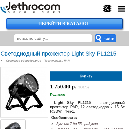
ПЕРЕЙТИ В КАТАЛОГ
375
29
224-
00-
00
Светодиодный прожектор Light Sky PL1215
Световое оборудование - Прожекторы, PAR
375
Купить
29
620-
1 750,00 р.
(00875)
38-
38
Под заказ
Light Sky PL1215
- светодиодный
прожектор PAR, 12 светодиодов х 15 Вт
RGBW, 4-in-1.
375
Особенности:
29
Зум: от 7 до 55 градусов
620-