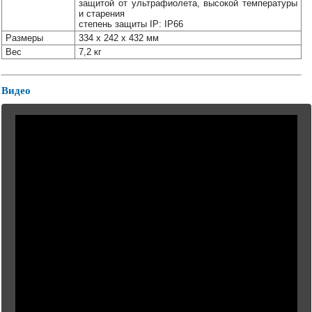
защитой от ультрафиолета, высокой температуры
и старения
степень защиты IP: IP66
Размеры
334 x 242 x 432 мм
Вес
7,2 кг
Видео