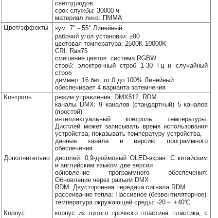
светодиодов
Наши
срок службы: 30000 ч
группы
материал линз: ПММА
в
Цвет/эффекты
зум: 7°～55° Линейный
соцсетях:
рабочий угол установки: ±90
цветовая температура: 2500K-10000K
CRI: Ra≥75
смешение цветов: система RGBW
строб: электронный строб 1-30 Гц и случайный
строб
диммер: 16 бит, от 0 до 100% Линейный
обеспечивает 4 варианта затемнения
Контроль
режим управления: DMX512, RDM
каналы DMX: 9 каналов (стандартный) 5 каналов
(простой)
интеллектуальный контроль температуры:
Дисплей может записывать время использования
устройства, показывать температуру устройства,
данные канала и версию программного
обеспечения
Дополнительно
дисплей: 0,9-дюймовый OLED-экран. С китайским
и английским языком две версии
обновление программного обеспечения:
Обновление через разъем DMX
RDM: Двусторонняя передача сигнала RDM
рассеивание тепла: Пассивное (безвентиляторное)
температура окружающей среды: -20～ +40℃
Корпус
корпус из литого прочного пластина пластика, с