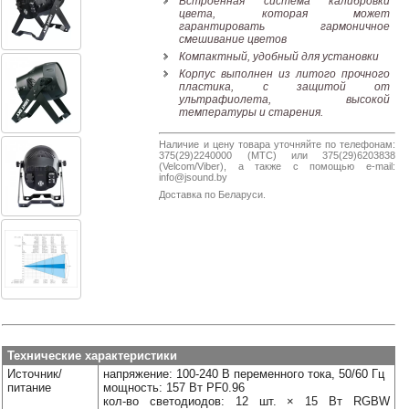
Встроенная система калибровки
38-
цвета, которая может
38
гарантировать гармоничное
смешивание цветов
Компактный, удобный для установки
Корпус выполнен из литого прочного
пластика, с защитой от
8
ультрафиолета, высокой
0162
температуры и старения.
25-
38-
Наличие и цену товара уточняйте по телефонам:
375(29)2240000 (МТС) или 375(29)6203838
38
(Velcom/Viber), а также с помощью e-mail:
info@jsound.by
Доставка по Беларуси.
jsound.by
jsoundby
Технические характеристики
info@jsound
Источник/
напряжение: 100-240 В переменного тока, 50/60 Гц
питание
мощность: 157 Вт PF0.96
кол-во светодиодов: 12 шт. × 15 Вт RGBW