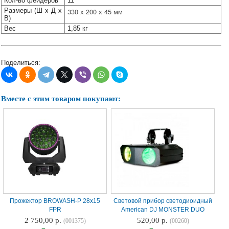
Кол-во фейдеров
11
Наши
Размеры (Ш x Д x
330 х 200 х 45 мм
группы
В)
в
Вес
1,85 кг
соцсетях:
Поделиться:
Вместе с этим товаром покупают:
Прожектор BROWASH-P 28x15
Световой прибор светодиоидный
FPR
American DJ MONSTER DUO
2 750,00 р.
520,00 р.
(001375)
(00260)