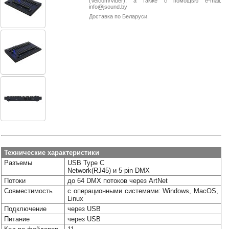
(Velcom/Viber), а также с помощью e-mail:
38-
info@jsound.by
38
Доставка по Беларуси.
8
0162
25-
38-
38
jsound.by
Технические характеристики
Разъемы
USB Type C
jsoundby
Network(RJ45) и 5-pin DMX
Потоки
до 64 DMX потоков через ArtNet
Совместимость
с операционными системами: Windows, MacOS,
Linux
info@jsound
Подключение
через USB
Питание
через USB