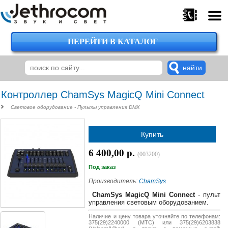
ПЕРЕЙТИ В КАТАЛОГ
375
29
224-
00-
00
Контроллер ChamSys MagicQ Mini Connect
Световое оборудование - Пульты управления DMX
375
Купить
29
620-
6 400,00 р.
(003200)
38-
38
Под заказ
Производитель:
ChamSys
ChamSys MagicQ Mini Connect
- пульт
управления световым оборудованием.
375
29
Наличие и цену товара уточняйте по телефонам:
375(29)2240000 (МТС) или 375(29)6203838
620-