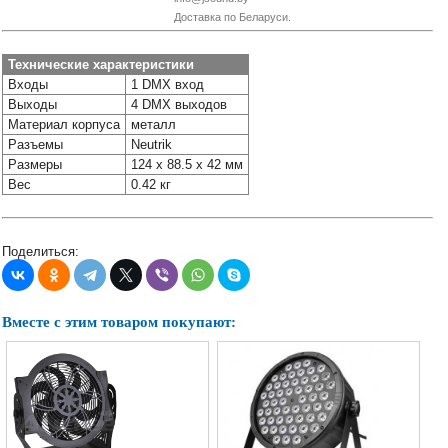
Наши
Доставка по Беларуси.
группы
в
Технические характеристики
соцсетях:
Входы
1 DMX вход
Выходы
4 DMX выходов
Материал корпуса
металл
Разъемы
Neutrik
Размеры
124 х 88.5 х 42 мм
Вес
0.42 кг
Поделиться:
Вместе с этим товаром покупают: