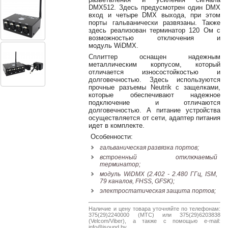
38-
DMX512. Здесь предусмотрен один DMX
38
вход и четыре DMX выхода, при этом
порты гальванически развязаны. Также
здесь реализован терминатор 120 Ом с
возможностью отключения и
модуль WiDMX.
8
Сплиттер оснащен надежным
0162
металлическим корпусом, который
25-
отличается износостойкостью и
долговечностью. Здесь используются
38-
прочные разъемы Neutrik с защелками,
38
которые обеспечивают надежное
подключение и отличаются
долговечностью. А питание устройства
осуществляется от сети, адаптер питания
идет в комплекте.
jsound.by
Особенности:
гальваническая развязка портов;
встроенный отключаемый
терминатор;
jsoundby
модуль WiDMX (2.402 - 2.480 ГГц, ISM,
79 каналов, FHSS, GFSK);
электростатическая защита портов;
info@jsound
Наличие и цену товара уточняйте по телефонам:
375(29)2240000 (МТС) или 375(29)6203838
(Velcom/Viber), а также с помощью e-mail:
info@jsound.by