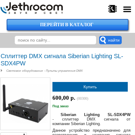
ПЕРЕЙТИ В КАТАЛОГ
375
29
224-
00-
00
Сплиттер DMX сигнала Siberian Lighting SL-
SDX4PW
Световое оборудование - Пульты управления DMX
375
29
Купить
620-
38-
600,00 р.
38
(00300)
Под заказ
Siberian Lighting SL-SDX4PW
- сплиттер DMX сигнала от
375
компании Siberian Lighting.
29
Данное устройство предназначено для
620-
разветвления и усиления сигнала