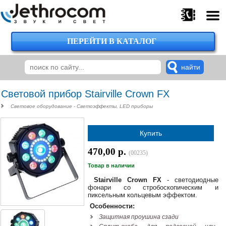
ПЕРЕЙТИ В КАТАЛОГ
375
29
224-
00-
00
Световой прибор Stairville Crown FX
Световое оборудование - Светоэффекты, LED приборы
375
Купить
29
620-
470,00 р.
(00235)
38-
38
Товар в наличии
Stairville Crown FX
- светодиодные
фонари со стробоскопическим и
пиксельным кольцевым эффектом.
375
Особенности:
29
Защитная проушина сзади
620-