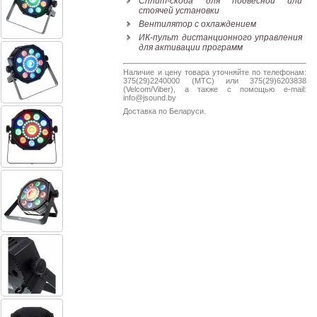
Сплит-скоба для подвесной или
38-
стоячей установки
38
Вентилятор с охлаждением
ИК-пульт дистанционного управления
для активации программ
8
Наличие и цену товара уточняйте по телефонам:
375(29)2240000 (МТС) или 375(29)6203838
0162
(Velcom/Viber), а также с помощью e-mail:
25-
info@jsound.by
38-
Доставка по Беларуси.
38
jsound.by
jsoundby
info@jsound