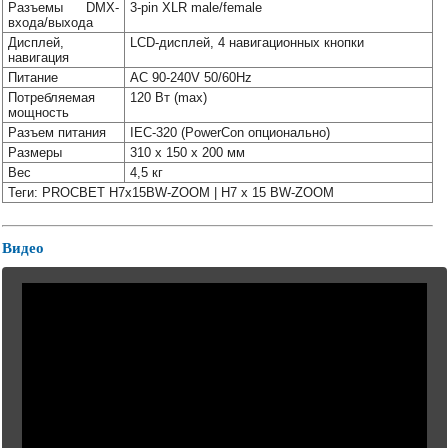
Разъемы DMX-
3-pin XLR male/female
входа/выхода
Дисплей,
LCD-дисплей, 4 навигационных кнопки
навигация
Питание
AC 90-240V 50/60Hz
Потребляемая
120 Вт (max)
мощность
Разъем питания
IEC-320 (PowerCon опционально)
Размеры
310 x 150 x 200 мм
Вес
4,5 кг
Теги: PROCBET H7x15BW-ZOOM | H7 x 15 BW-ZOOM
Видео