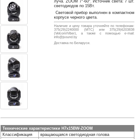
луча. ZOOM 7°-60°. Источник света: 7 шт.
38-
светодиодов по 15Вт.
38
Световой прибор выполнен в компактном
корпусе черного цвета.
Наличие и цену товара уточняйте по телефонам:
375(29)2240000 (МТС) или 375(29)6203838
8
(Velcom/Viber), а также с помощью e-mail:
info@jsound.by
0162
25-
Доставка по Беларуси.
38-
38
jsound.by
jsoundby
info@jsound
Технические характеристики H7x15BW-ZOOM
Классификация
вращающаяся светодиодная голова