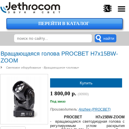
ПЕРЕЙТИ В КАТАЛОГ
375
29
224-
00-
00
Вращающаяся голова PROCBET H7x15BW-
ZOOM
Световое оборудование - Вращающиеся «головы»
375
29
Купить
620-
38-
1 800,00 р.
38
(00900)
Под заказ
Производитель:
Anzhee (PROCBET)
375
PROCBET H7x15BW-ZOOM
29
- вращающаяся светодиодная голова с
регулируемым углом раскрытия
620-