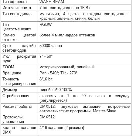
Тип эффекта
WASH BEAM
Наши
Источник света
7 шт. светодиодов по 15 Вт
группы
Тип светодиода
мультичип, 4 цвета в каждом светодиоде -
в
красный, зеленый, синий, белый
соцсетях:
Тип
RGBW
цветосмешения
Кол-во цветов/
более 4 миллиардов оттенков
оттенков
Срок службы
50000 часов
светодиодов
Угол раскрытия
7° - 60°
луча
ZOOM
моторизированный, линейный
Вращение
Pan - 540°; Tilt - 270°
Точность
8/16 bit
позиционирования
Диммер
линейный 0-100%
Стробирование
скорость от 1 до 20 вспышек в секунду
(регулируется)
Режимы работы
DMX512, звуковая активация, встроенные
автоматические программы, Master-Slave
Протоколы
DMX512
управления
Кол-во каналов
4/16 каналов (2 режима)
DMX