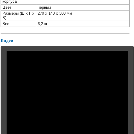
корпуса
Цвет
черный
Размеры (Ш х Г х
270 x 140 x 380 мм
В)
Вес
6,2 кг
Видео