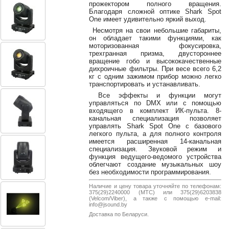
прожектором полного вращения.
38-
Благодаря сложной оптике Shark Spot
38
One имеет удивительно яркий выход.
Несмотря на свои небольшие габариты,
он обладает такими функциями, как
моторизованная фокусировка,
8
трехгранная призма, двустороннее
вращение гобо и высококачественные
0162
дихроичные фильтры. При весе всего 6,2
25-
кг с одним зажимом прибор можно легко
38-
транспортировать и устанавливать.
38
Все эффекты и функции могут
управляться по DMX или с помощью
входящего в комплект ИК-пульта. 8-
канальная специализация позволяет
управлять Shark Spot One с базового
jsound.by
легкого пульта, а для полного контроля
имеется расширенная 14-канальная
специализация. Звуковой режим и
функция ведущего-ведомого устройства
облегчают создание музыкальных шоу
jsoundby
без необходимости программирования.
Наличие и цену товара уточняйте по телефонам:
375(29)2240000 (МТС) или 375(29)6203838
(Velcom/Viber), а также с помощью e-mail:
info@jsound.by
info@jsound
Доставка по Беларуси.