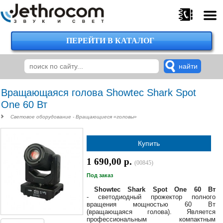
ПЕРЕЙТИ В КАТАЛОГ
375
29
224-
00-
00
Вращающаяся голова Showtec Shark Spot
One 60 Вт
Световое оборудование - Вращающиеся «головы»
375
29
Купить
620-
38-
1 690,00 р.
38
(00845)
Под заказ
Showtec Shark Spot One 60 Вт
- светодиодный прожектор полного
375
вращения мощностью 60 Вт
29
(вращающаяся голова). Является
620-
профессиональным компактным