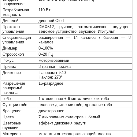
напряжение
Потребляемая
110 Вт
мощность
Дисплей
дисплей Oled
Протокол
DMX512, ручное, автоматическое, ведущее-
управления
ведомое устройство, звуковое, ИК-пульт
Специализация
расширенная — 14 каналов / базовая — 8
управления
каналов
Диммер
0–100%
Стробоскоп
0–20 Гц
Фокус
моторизованный
Призма
3-гранная призма
Движение
Панорама: 540°
Наклон: 270°
Разрешение
16-разрядное
панорамы/
наклона
Гобо
1 стеклянное + 6 металлических гобо
Функции гобо
плавное движение гобо, дрожание гобо
Вращение
двустороннее
Цвета
7 дихроичных фильтров + белый
Цветовые
эффект движения радуги
функции
Материал
металл и огнезадерживающий пластик