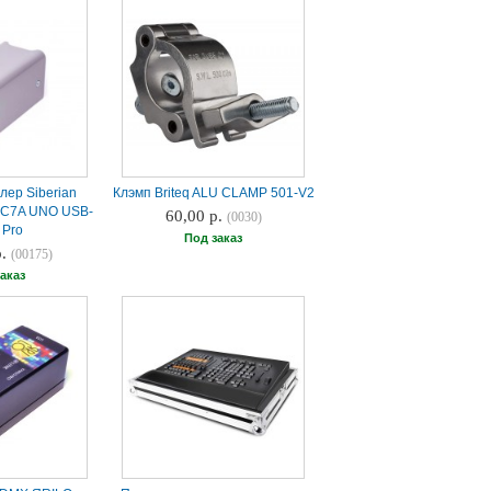
лер Siberian
Клэмп Briteq ALU CLAMP 501-V2
DEC7A UNO USB-
60,00 р.
(0030)
 Pro
Под заказ
р.
(00175)
аказ