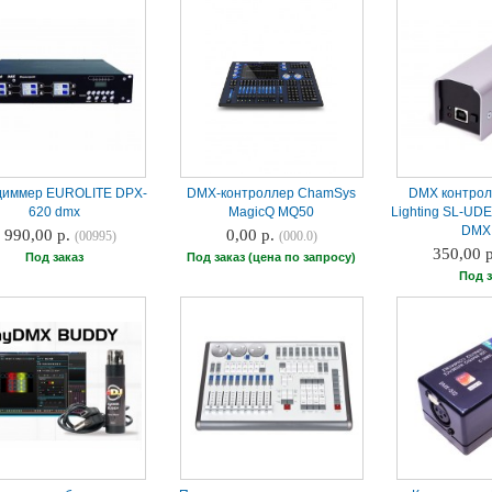
иммер EUROLITE DPX-
DMX-контроллер ChamSys
DMX контрол
620 dmx
MagicQ MQ50
Lighting SL-U
DMX
 990,00 р.
0,00 р.
(00995)
(000.0)
350,00 
Под заказ
Под заказ (цена по запросу)
Под з