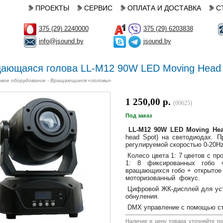
ПРОЕКТЫ
СЕРВИС
ОПЛАТА И ДОСТАВКА
С
375 (29) 2240000
375 (29) 6203838
info@jsound.by
jsound.by
ающаяся голова LL-M12 90W LED Moving Head
вое оборудование - Вращающиеся «головы»
1 250,00 р.
(00625)
Под заказ
LL-M12 90W LED Moving He
head Spot) на светодиодах. 
регулируемой скоростью 0-20H
Колесо цвета 1: 7 цветов с п
1: 8 фиксированных гобо 
вращающихся гобо + открытое 
моторизованный фокус.
Цифровой ЖК-дисплей для уста
обнуления.
DMX управление с помощью ст
Наличие и цену товара уточняйте по