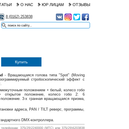
ТАТЬИ
О НАС
ЮР ЛИЦАМ
ОТЗЫВЫ
8 (0162) 253838
Купить
ad
- Вращающаяся голова типа "Spot" (Moving
Программируемый стробоскопический эффект с
z.
ромежуточным положением + белый, колесо гобо
+ открытое положение, колесо гобо 2: 6
положение. 3-х гранная вращающаяся призма,
новки адреса, PAN / TILT реверс, программы,
андартного DMX-контроллера.
 телефонам: 375(29)2240000 (МТС) или 375(29)6203838