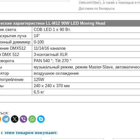
(Velcom/Viber), а также с помощью e-ma
Доставка по Беларуси.
еские характеристики LL-M12 90W LED Moving Head
ик света
COB LED 1 х 90 Вт.
аскрытия луча
14°
ронный димммер
0-100
ление DMX512
11/14/16 каналов
м DMX 512
3-контактный XLR
оворота
PAN 540 °; Tilt 270 °
ы
музыкальный режим, режим Master-Slave, автоматичес
ятор
воздушное охлаждение
потребление
125W
ры
240 x 240 x 370 мм
6,5 кг
ься:
 с этим товаром покупают: