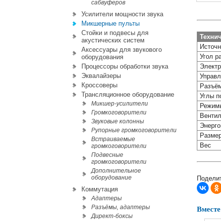
сабвуферов
Усилители мощности звука
Микшерные пульты
Стойки и подвесы для
Технич
акустических систем
Источн
Аксессуары для звукового
Угол р
оборудования
Процессоры обработки звука
Элект
Эквалайзеры
Управ
Кроссоверы
Разъё
Трансляционное оборудование
Углы п
Микшер-усилители
Режим
Громкоговорители
Вентил
Звуковые колонны
Энерго
Рупорные громкоговорители
Разме
Встраиваемые
Вес
громкоговорители
Подвесные
громкоговорители
Дополнительное
оборудование
Поделит
Коммутация
Адаптеры
Разъёмы, адаптеры
Вместе
Директ-боксы