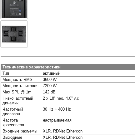
Наши
группы
в
соцсетях:
Технические характеристики
Тип
активный
Мощность RMS
3600 W
Мощность пиковая
7200 W
Max SPL @ 1m
142 dB
Низкочастотный
2 x 18'' neo, 4.0'' v.c
динамик
Частотный
30 Hz ÷ 400 Hz
диапазон
Частота
настраиваемая
кроссовера
Входные разъемы
XLR, RDNet Ethercon
Выходные
XLR, RDNet Ethercon