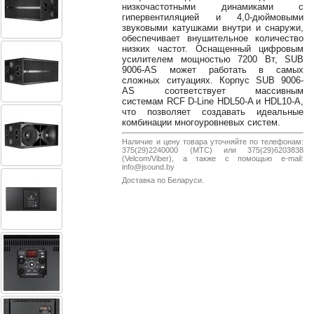
38-
низкочастотными динамиками с
гипервентиляцией и 4,0-дюймовыми
38
звуковыми катушками внутри и снаружи,
обеспечивает внушительное количество
низких частот. Оснащенный цифровым
усилителем мощностью 7200 Вт, SUB
9006-AS может работать в самых
8
сложных ситуациях. Корпус SUB 9006-
0162
AS соответствует массивным
25-
системам RCF D-Line HDL50-A и HDL10-A,
38-
что позволяет создавать идеальные
комбинации многоуровневых систем.
38
Наличие и цену товара уточняйте по телефонам:
375(29)2240000 (МТС) или 375(29)6203838
(Velcom/Viber), а также с помощью e-mail:
info@jsound.by
jsound.by
Доставка по Беларуси.
jsoundby
info@jsound