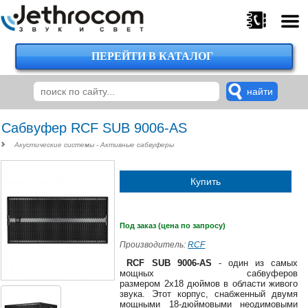
ПЕРЕЙТИ В КАТАЛОГ
375
29
224-
00-
00
Сабвуфер RCF SUB 9006-AS
Акустические системы - Активные сабвуферы
375
Купить
29
620-
38-
38
Под заказ (цена по запросу)
Производитель:
RCF
RCF SUB 9006-AS
- один из самых
мощных сабвуферов
375
размером 2x18 дюймов в области живого
29
звука. Этот корпус, снабженный двумя
620-
мощными 18-дюймовыми неодимовыми