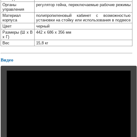
Органы
регулятор гейна, переключаемые рабочие режимы
управления
Материал
полипропиленовый кабинет с возможностью
корпуса
установки на стойку или использования в подвесе
Цвет
черный
Размеры (Ш x В
442 x 686 x 356 мм
x Г)
Вес
15,8 кг
Видео