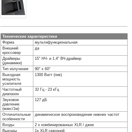
Наши
группы
в
соцсетях:
Технические характеристики
Форма
мультифункциональная
Внешний
да
кроссовер
Драйверы
15" НЧ- и 1,4" ВЧ-драйвер
(динамики)
Тип излучения
90° x 60°
Выходная
1300 Ватт (пик)
мощность
усилителя
Частотный
32 Гц - 23 кГц
диапазон
Звуковое
127 дБ
давление
(макс/1м)
Отличительные
динамическое воспроизведение нижних частот
особенности
Входы
2 х комбинированных XLR / джек
Выходы
1x XLR сквозной