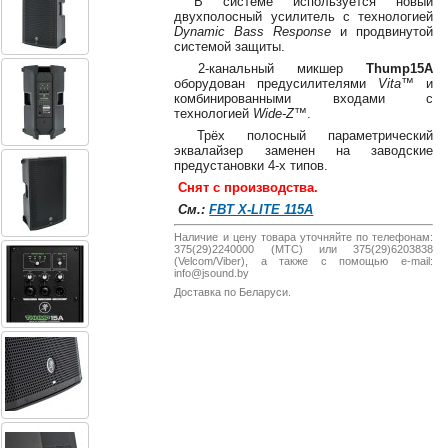
В системе используется новый
38-
двухполосный усилитель с технологией
38
Dynamic Bass Response
и продвинутой
системой защиты.
2-канальный микшер
Thump15A
оборудован предусилителями
Vita™
и
комбинированными входами с
8
технологией
Wide-Z™
.
0162
Трёх полосный параметрический
25-
эквалайзер заменен на заводские
38-
предустановки 4-х типов.
38
Снят с производства.
См.:
FBT X-LITE 115A
Наличие и цену товара уточняйте по телефонам:
375(29)2240000 (МТС) или 375(29)6203838
jsound.by
(Velcom/Viber), а также с помощью e-mail:
info@jsound.by
Доставка по Беларуси.
jsoundby
info@jsound