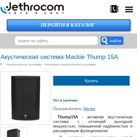
ПЕРЕЙТИ В КАТАЛОГ
375
29
224-
00-
00
Акустическая система Mackie Thump 15A
Акустические системы - Активные акустические системы
375
Купить
29
620-
38-
38
Нет в наличии
Производитель:
Mackie
Thump15A
- активная акустическая
система с отличной выходной
375
мощностью, повышенной надёжностью и
29
расширенным функционалом.
620-