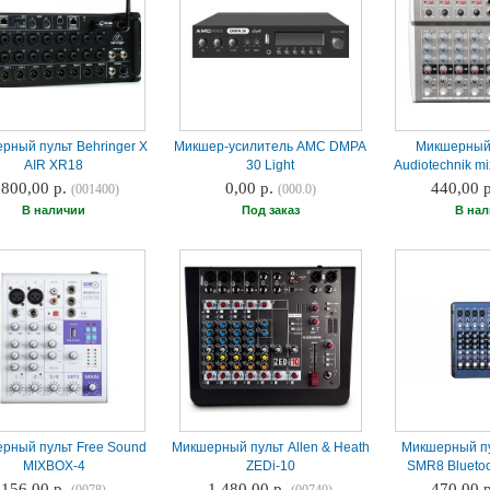
рный пульт Behringer X
Микшер-усилитель AMC DMPA
Микшерный
AIR XR18
30 Light
Audiotechnik m
 800,00 р.
0,00 р.
440,00 
(001400)
(000.0)
В наличии
Под заказ
В на
рный пульт Free Sound
Микшерный пульт Allen & Heath
Микшерный пу
MIXBOX-4
ZEDi-10
SMR8 Blueto
156,00 р.
1 480,00 р.
470,00 