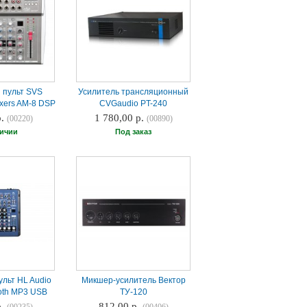
 пульт SVS
Усилитель трансляционный
ixers AM-8 DSP
CVGaudio PT-240
р.
1 780,00 р.
(00220)
(00890)
личии
Под заказ
льт HL Audio
Микшер-усилитель Вектор
oth MP3 USB
ТУ-120
р.
812,00 р.