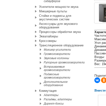
сабвуферов
Усилители мощности звука
Микшерные пульты
Стойки и подвесы для
акустических систем
Аксессуары для звукового
оборудования
Процессоры обработки звука
Характ
Частотн
Эквалайзеры
Максима
Кроссоверы
Угол рас
Трансляционное оборудование
Динамик
Микшер-усилители
Динамик
Пассивн
Громкоговорители
Входы: 
Звуковые колонны
Размеры
Рупорные громкоговорители
Вес: 19
Встраиваемые
громкоговорители
Подвесные
Поделит
громкоговорители
Дополнительное
оборудование
Вместе
Коммутация
Адаптеры
Разъёмы, адаптеры
Директ-боксы