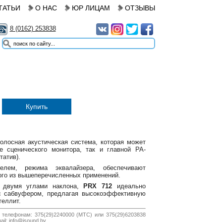
ТАТЬИ
О НАС
ЮР ЛИЦАМ
ОТЗЫВЫ
8 (0162) 253838
Купить
олосная акустическая система, которая может
е сценического монитора, так и главной РА-
татив).
елем, режима эквалайзера, обеспечивают
го из вышеперечисленных применений.
с двумя углами наклона,
PRX 712
идеально
с сабвуфером, предлагая высокоэффективную
теллит.
 телефонам: 375(29)2240000 (МТС) или 375(29)6203838
il: info@jsound.by