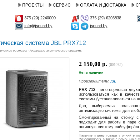
ПРОЕКТЫ
СЕРВИС
ОПЛАТА И ДОСТАВКА
С
375 (29) 2240000
375 (29) 6203838
info@jsound.by
jsound.by
тическая система JBL PRX712
ические системы - Активные акустические системы
2 150,00 р.
(001075)
Нет в наличии
Производитель:
JBL
PRX 712
- многоцелевая двухп
использоваться как в качеств
системы (устанавливаться на ш
Два, выбираемых пользоват
оптимизацию системы для любо
Смонтированный на стойку 
подходит для работы в паре 
активную систему сабвуфер/са
Наличие и цену товара уточняйте по
(Velcom/Viber), а также с помощью e-ma