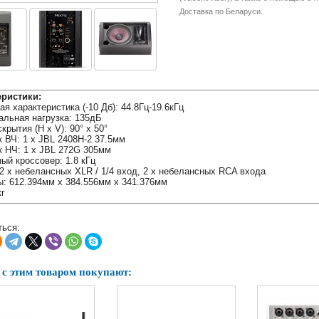
Доставка по Беларуси.
еристики:
ая характеристика (-10 Дб): 44.8Гц-19.6кГц
льная нагрузка: 135дБ
крытия (H x V): 90° x 50°
 ВЧ: 1 x JBL 2408H-2 37.5мм
 НЧ: 1 x JBL 272G 305мм
ый кроссовер: 1.8 кГц
2 x небелансных XLR / 1/4 вход, 2 x небелансных RCA входа
: 612.394мм x 384.556мм x 341.376мм
кг
ься:
 с этим товаром покупают: