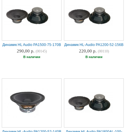
Наши
группы
в
соцсетях:
Динамик HL Audio PA1500-75-170B
Динамик HL-Audio PA1200-52-156B
290,00 р.
220,00 р.
(00145)
(00110)
В наличии
В наличии
Динамик HL-Audio PA1200-52-140B
Динамик HL Audio PA1800AL-100-