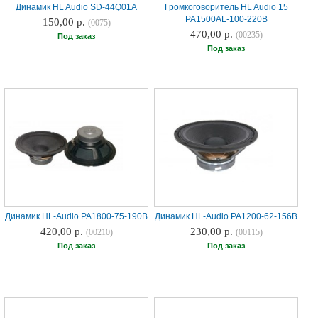
38-
Динамик HL Audio SD-44Q01A
Громкоговоритель HL Audio 15
38
PA1500AL-100-220B
150,00 р.
(0075)
470,00 р.
(00235)
Под заказ
Под заказ
8
0162
25-
38-
38
jsound.by
Динамик HL-Audio PA1800-75-190B
Динамик HL-Audio PA1200-62-156B
420,00 р.
230,00 р.
jsoundby
(00210)
(00115)
Под заказ
Под заказ
info@jsound