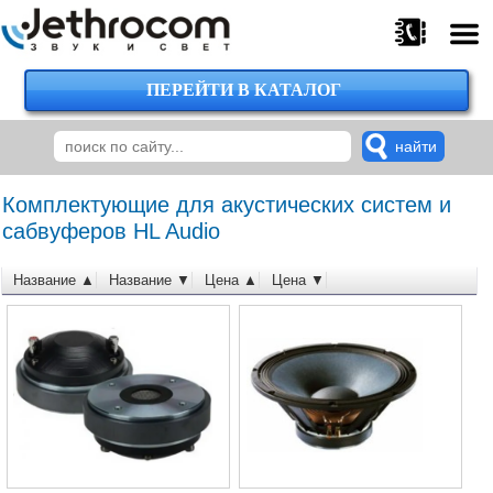
ПЕРЕЙТИ В КАТАЛОГ
375
29
224-
00-
00
Комплектующие для акустических систем и
сабвуферов HL Audio
Название ▲
Название ▼
Цена ▲
Цена ▼
375
29
620-
38-
38
375
29
620-