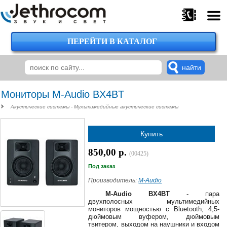
ПЕРЕЙТИ В КАТАЛОГ
375
29
224-
00-
00
Мониторы M-Audio BX4BT
Акустические системы - Мультимедийные акустические системы
375
Купить
29
620-
850,00 р.
(00425)
38-
38
Под заказ
Производитель:
M-Audio
M-Audio BX4BT
- пара
двухполосных мультимедийных
375
мониторов мощностью с Bluetooth, 4,5-
29
дюймовым вуфером, дюймовым
620-
твитером, выходом на наушники и входом