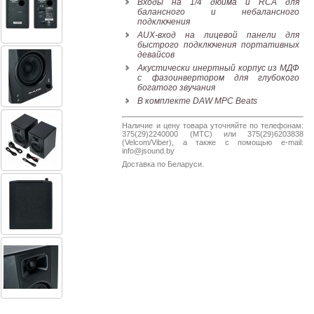
Входы на 1/4 дюйма и RCA для
Наши
балансного и небалансного
группы
подключения
в
AUX-вход на лицевой панели для
быстрого подключения портативных
соцсетях:
девайсов
Акустически инертный корпус из МДФ
с фазоинвертором для глубокого
богатого звучания
В комплекте DAW MPC Beats
Наличие и цену товара уточняйте по телефонам:
375(29)2240000 (МТС) или 375(29)6203838
(Velcom/Viber), а также с помощью e-mail:
info@jsound.by
Доставка по Беларуси.