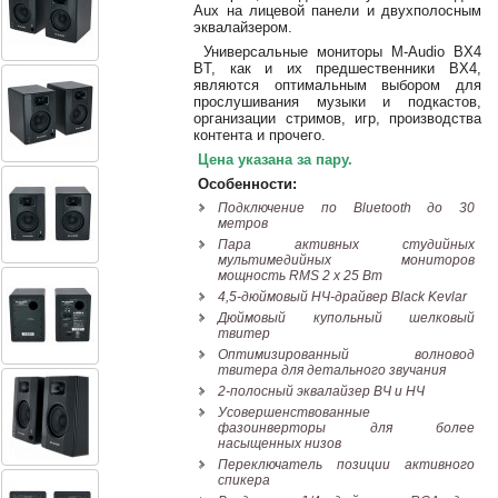
38-
Aux на лицевой панели и двухполосным
эквалайзером.
38
Универсальные мониторы M-Audio BX4
BT, как и их предшественники BX4,
являются оптимальным выбором для
прослушивания музыки и подкастов,
8
организации стримов, игр, производства
0162
контента и прочего.
25-
Цена указана за пару.
38-
Особенности:
38
Подключение по Bluetooth до 30
метров
Пара активных студийных
мультимедийных мониторов
мощность RMS 2 x 25 Вт
jsound.by
4,5-дюймовый НЧ-драйвер Black Kevlar
Дюймовый купольный шелковый
твитер
Оптимизированный волновод
jsoundby
твитера для детального звучания
2-полосный эквалайзер ВЧ и НЧ
Усовершенствованные
фазоинверторы для более
насыщенных низов
info@jsound
Переключатель позиции активного
спикера