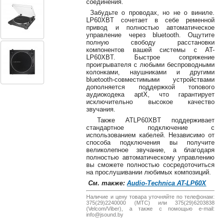
соединения.
38-
Забудьте о проводах, но не о виниле.
38
LP60XBT сочетает в себе ременной
привод и полностью автоматическое
управление через bluetooth. Ощутите
полную свободу расстановки
компонентов вашей системы с AT-
8
LP60XBT. Быстрое сопряжение
0162
проигрывателя с любыми беспроводными
25-
колонками, наушниками и другими
38-
bluetooth-совместимыми устройствами
38
дополняется поддержкой топового
аудиокодека aptX, что гарантирует
исключительно высокое качество
звучания.
Также ATLP60XBT поддерживает
jsound.by
стандартное подключение с
использованием кабелей. Независимо от
способа подключения вы получите
великолепное звучание, а благодаря
полностью автоматическому управлению
jsoundby
вы сможете полностью сосредоточиться
на прослушивании любимых композиций.
См. также:
Audio-Technica AT-LP60X
Наличие и цену товара уточняйте по телефонам:
info@jsound
375(29)2240000 (МТС) или 375(29)6203838
(Velcom/Viber), а также с помощью e-mail:
info@jsound.by