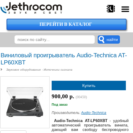
ПЕРЕЙТИ В КАТАЛОГ
375
29
224-
00-
00
Виниловый проигрыватель Audio-Technica AT-
LP60XBT
Звуковое оборудование - Источники сигнала
375
29
Купить
620-
38-
900,00 р.
38
(00450)
Под заказ
Производитель:
Audio-Technica
375
Audio-Technica AT-LP60XBT
- удобный
29
автоматический проигрыватель винила,
дающий вам свободу беспроводного
620-