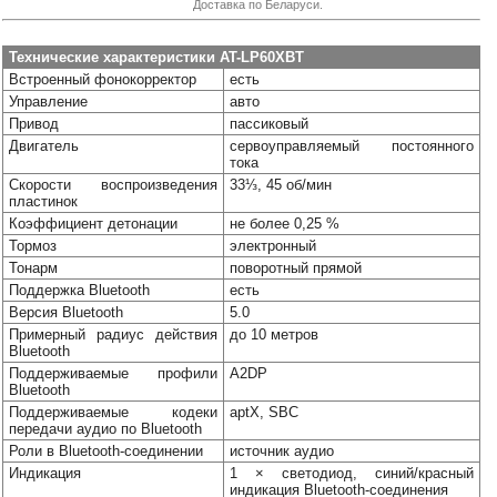
Доставка по Беларуси.
Наши
группы
в
Технические характеристики AT-LP60XBT
соцсетях:
Встроенный фонокорректор
есть
Управление
авто
Привод
пассиковый
Двигатель
сервоуправляемый постоянного
тока
Скорости воспроизведения
33⅓, 45 об/мин
пластинок
Коэффициент детонации
не более 0,25 %
Тормоз
электронный
Тонарм
поворотный прямой
Поддержка Bluetooth
есть
Версия Bluetooth
5.0
Примерный радиус действия
до 10 метров
Bluetooth
Поддерживаемые профили
A2DP
Bluetooth
Поддерживаемые кодеки
aptX, SBC
передачи аудио по Bluetooth
Роли в Bluetooth-соединении
источник аудио
Индикация
1 × светодиод, синий/красный
индикация Bluetooth-соединения