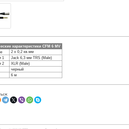
еские характеристики CFM 6 MV
2 х 0,2 кв.мм
ие
 1
Jack 6,3 мм TRS (Male)
 2
XLR (Male)
черный
6 м
ься: