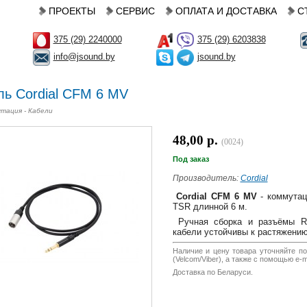
ПРОЕКТЫ
СЕРВИС
ОПЛАТА И ДОСТАВКА
С
375 (29) 2240000
375 (29) 6203838
info@jsound.by
jsound.by
ль Cordial CFM 6 MV
тация - Кабели
48,00 р.
(0024)
Под заказ
Производитель:
Cordial
Cordial CFM 6 MV
- коммутац
TSR длинной 6 м.
Ручная сборка и разъёмы RE
кабели устойчивы к растяжению
Наличие и цену товара уточняйте по
(Velcom/Viber), а также с помощью e-ma
Доставка по Беларуси.