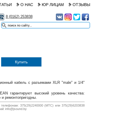
ТАТЬИ
О НАС
ЮР ЛИЦАМ
ОТЗЫВЫ
8 (0162) 253838
Купить
ионный кабель с разъемами XLR "male" и 1/4"
AN гарантируют высокий уровень качества:
 и ремонтопригодны.
 телефонам: 375(29)2240000 (МТС) или 375(29)6203838
il: info@jsound.by