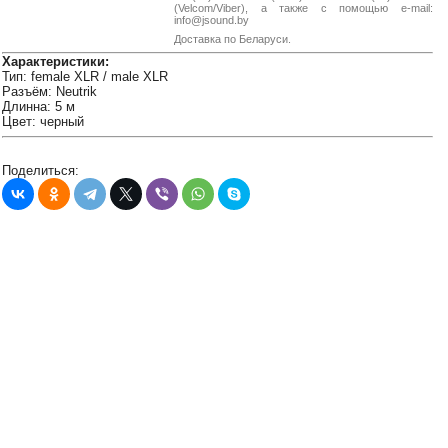
38-
(Velcom/Viber), а также с помощью e-mail:
info@jsound.by
38
Доставка по Беларуси.
Характеристики:
Тип: female XLR / male XLR
Разъём: Neutrik
8
Длинна: 5 м
0162
Цвет: черный
25-
38-
Поделиться:
38
jsound.by
jsoundby
info@jsound