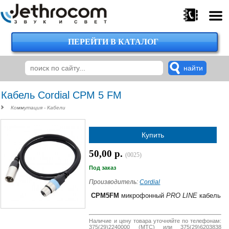
ПЕРЕЙТИ В КАТАЛОГ
375
29
224-
00-
00
Кабель Cordial CPM 5 FM
Коммутация - Кабели
375
Купить
29
620-
50,00 р.
(0025)
38-
38
Под заказ
Производитель:
Cordial
CPM5FM
микрофонный
PRO LINE
кабель
375
29
Наличие и цену товара уточняйте по телефонам:
620-
375(29)2240000 (МТС) или 375(29)6203838