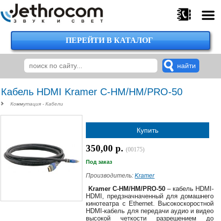
ПЕРЕЙТИ В КАТАЛОГ
375
29
224-
00-
00
Кабель HDMI Kramer C-HM/HM/PRO-50
Коммутация - Кабели
375
Купить
29
620-
350,00 р.
(00175)
38-
38
Под заказ
Производитель:
Kramer
Kramer C-HM/HM/PRO-50
– кабель HDMI-
HDMI, предзначначенный для домашнего
375
кинотеатра с Ethernet. Высокоскоростной
29
HDMI-кабель для передачи аудио и видео
620-
высокой четкости разрешением до