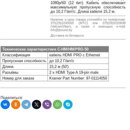
38-
1080p/60 (12 бит). Кабель обеспечивает
максимальную пропускную способность
38
до 10,2 Гбит/с. Длина кабеля 15,2 м.
Наличие и цену товара уточняйте по телефонам:
375(29)2240000 (МТС) или 375(29)6203838
(Velcom/Viber), а также с помощью e-mail:
8
info@jsound.by
0162
Доставка по Беларуси.
25-
38-
Технические характеристики C-HM/HM/PRO-50
38
Классификация
кабель HDMI PRO c Ethernet
Пропускная способность
до 10,2 Гбит/с
Длина
15,2 м (50')
Разъёмы
2 x HDMI Type A 19-pin male
jsound.by
Номер для заказа
Kramer Part Number: 97-01114050
jsoundby
Поделиться:
info@jsound