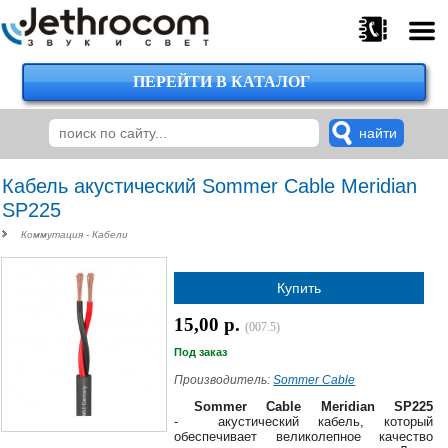
ПЕРЕЙТИ В КАТАЛОГ
375
29
224-
00-
00
Кабель акустический Sommer Cable Meridian
SP225
Коммутация - Кабели
375
29
Купить
620-
38-
15,00 р.
38
(007.5)
Под заказ
Производитель:
Sommer Cable
375
Sommer Cable Meridian SP225
29
- акустический кабель, который
обеспечивает великолепное качество
620-