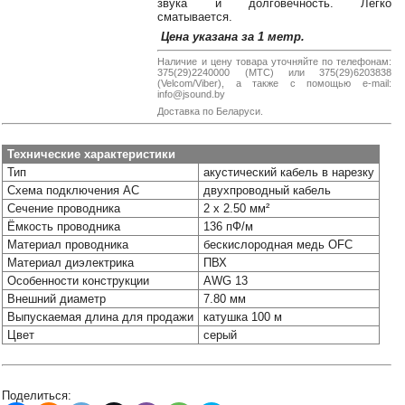
звука и долговечность. Легко
38-
сматывается.
38
Цена указана за 1 метр.
Наличие и цену товара уточняйте по телефонам:
375(29)2240000 (МТС) или 375(29)6203838
(Velcom/Viber), а также с помощью e-mail:
8
info@jsound.by
0162
Доставка по Беларуси.
25-
38-
Технические характеристики
38
Тип
акустический кабель в нарезку
Схема подключения АС
двухпроводный кабель
Сечение проводника
2 х 2.50 мм²
Ёмкость проводника
136 пФ/м
jsound.by
Материал проводника
бескислородная медь OFC
Материал диэлектрика
ПВХ
Особенности конструкции
AWG 13
jsoundby
Внешний диаметр
7.80 мм
Выпускаемая длина для продажи
катушка 100 м
Цвет
серый
info@jsound
Поделиться: