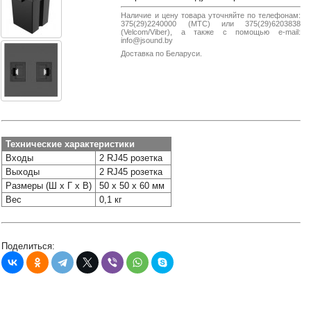
38-
Наличие и цену товара уточняйте по телефонам:
38
375(29)2240000 (МТС) или 375(29)6203838
(Velcom/Viber), а также с помощью e-mail:
info@jsound.by
Доставка по Беларуси.
8
0162
25-
38-
38
Технические характеристики
Входы
2 RJ45 розетка
Выходы
2 RJ45 розетка
jsound.by
Размеры (Ш х Г х В)
50 х 50 х 60 мм
Вес
0,1 кг
jsoundby
Поделиться:
info@jsound