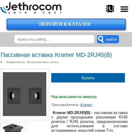
ПЕРЕЙТИ В КАТАЛОГ
375
29
224-
00-
00
Пассивная вставка Kramer MD-2RJ45(B)
Коммутация - Встраиваемые лючки
375
Купить
29
620-
38-
38
Под заказ (цена по запросу)
Производитель:
Kramer
Kramer MD-2RJ45(B)
- пассивная вставка
с двумя проходными разъемами RJ45
375
розетка / RJ45 розетка, предназначенная
29
для использования в составе
620-
встраиваемых модулей cерии T-In.