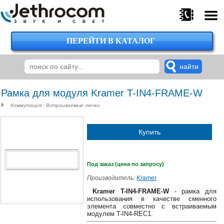
ПЕРЕЙТИ В КАТАЛОГ
375
29
224-
00-
00
Рамка для модуля Kramer T-IN4-FRAME-W
Коммутация - Встраиваемые лючки
375
Купить
29
620-
38-
38
Под заказ (цена по запросу)
Производитель:
Kramer
Kramer T-IN4-FRAME-W
- рамка для
использования в качестве сменного
375
элемента совместно с встраиваемым
29
модулем T-IN4-REC1.
620-