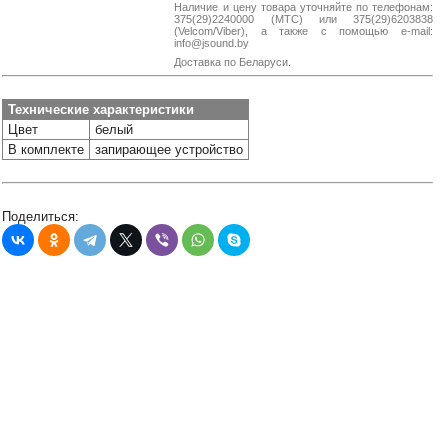
Наличие и цену товара уточняйте по телефонам:
38-
375(29)2240000 (МТС) или 375(29)6203838
38
(Velcom/Viber), а также с помощью e-mail:
info@jsound.by
Доставка по Беларуси.
8
Технические характеристики
0162
Цвет
белый
25-
В комплекте
запирающее устройство
38-
38
Поделиться:
jsound.by
jsoundby
info@jsound