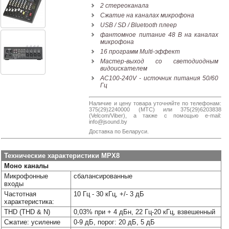
38-
2 стереоканала
38
Сжатие на каналах микрофона
USB / SD / Bluetooth плеер
фантомное питание 48 В на каналах
микрофона
16 программ Multi-эффект
8
Мастер-выход со светодиодным
0162
видоискателем
25-
AC100-240V - источник питания 50/60
38-
Гц
38
Наличие и цену товара уточняйте по телефонам:
375(29)2240000 (МТС) или 375(29)6203838
(Velcom/Viber), а также с помощью e-mail:
info@jsound.by
jsound.by
Доставка по Беларуси.
Технические характеристики MPX8
Моно каналы
jsoundby
Микрофонные
сбалансированные
входы
Частотная
10 Гц - 30 кГц, +/- 3 дБ
характеристика:
info@jsound
THD (THD & N)
0,03% при + 4 дБн, 22 Гц-20 кГц, взвешенный
Сжатие: усиление
0-9 дБ, порог: 20 дБ, 5 дБ