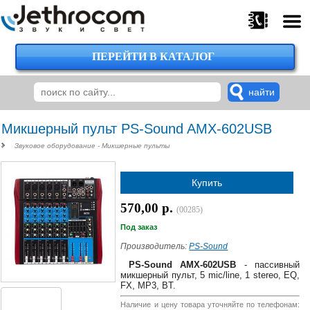
ПЕРЕЙТИ В КАТАЛОГ
375
29
224-
00-
00
Микшерный пульт PS-Sound AMX-602USB
Звуковое оборудование - Микшерные пульты
375
Купить
29
620-
570,00 р.
(00285)
38-
38
Под заказ
Производитель:
PS-Sound
PS-Sound AMX-602USB
- пассивный
микшерный пульт, 5 mic/line, 1 stereo, EQ,
375
FX, MP3, BT.
29
620-
Наличие и цену товара уточняйте по телефонам: