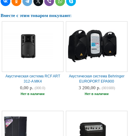
Наши
группы
в
Вместе с этим товаром покупают:
соцсетях:
Акустическая система RCF ART
Акустическая система Behringer
312-A MK4
EUROPORT EPA900
0,00 р.
3 200,00 р.
(000.0)
(001600)
Нет в наличии
Нет в наличии